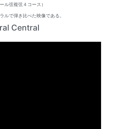
ール弦複弦４コース）
ラルで弾き比べた映像である。
al Central