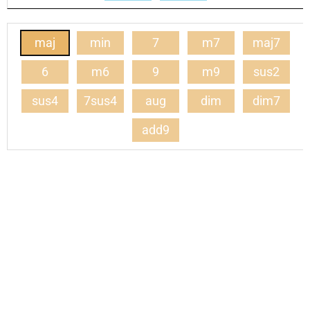
maj
min
7
m7
maj7
6
m6
9
m9
sus2
sus4
7sus4
aug
dim
dim7
add9