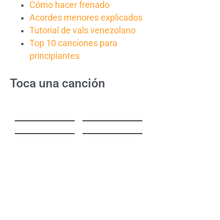
Cómo hacer frenado
Acordes menores explicados
Tutorial de vals venezolano
Top 10 canciones para
principiantes
Toca una canción
Cántame
Río Yurubí
Añoranza
(Vuelve en
Primera Fila –
Chachachá
Live Version) ft.
Vielka Pietro