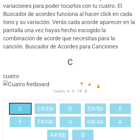
variaciones para poder tocarlos con tu cuatro. El
Buscador de acordes funciona al hacer click en cada
tono y su variación. Verás cada acorde aparecer en la
pantalla una vez hayas hecho escogido la
combinación de acorde que necesitas para la
canción. Buscador de Acordes para Canciones
C
cuatro
3
2
1
1
Cuatro: A · D · F# · B
C
C#/Db
D
D#/Eb
E
F
F#/Gb
G
G#/Ab
A
A#/Bb
B