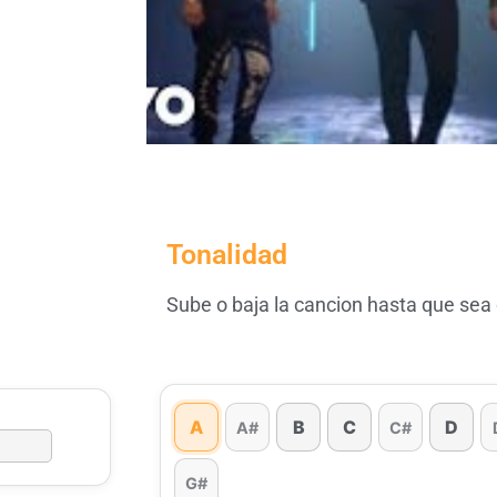
Tonalidad
Sube o baja la cancion hasta que sea
A
B
C
D
A#
C#
G#