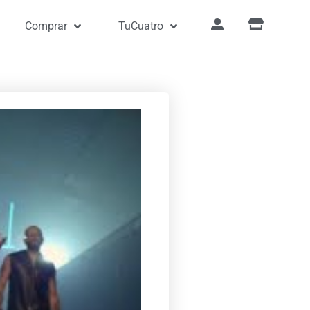
Comprar
TuCuatro
»
Canciones
»
Alguien Robó