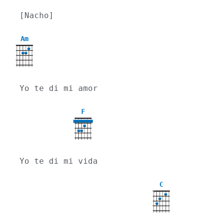
[Nacho]
Am
Yo te di mi amor
F
Yo te di mi vida
C
X