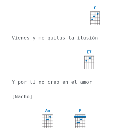
C
X
Vienes y me quitas la ilusión
E7
Y por ti no creo en el amor
[Nacho]
Am
F