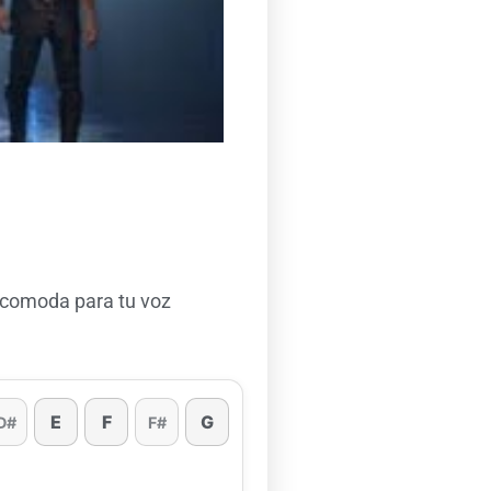
 comoda para tu voz
E
F
G
D#
F#