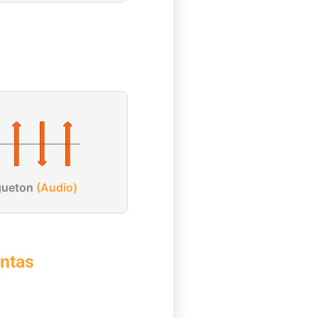
gueton
(Audio)
ntas