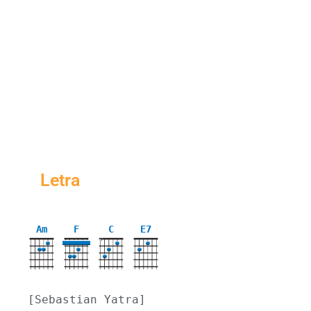
Letra
Am
F
C
E7
X
[Sebastian Yatra]