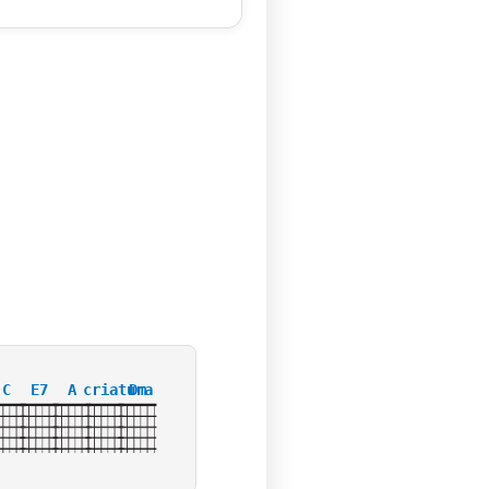
C
E7
A
criatura
Dm