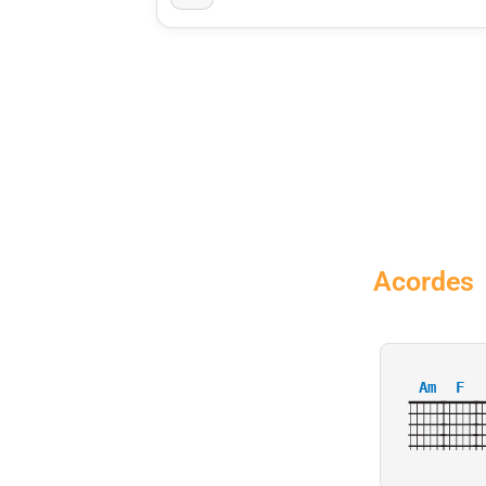
Acordes
Am
F