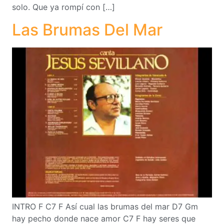
solo. Que ya rompí con […]
Las Brumas Del Mar
INTRO F C7 F Así cual las brumas del mar D7 Gm
hay pecho donde nace amor C7 F hay seres que