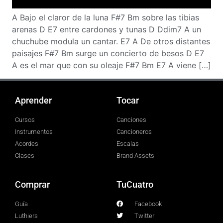
A Bajo el claror de la luna F#7 Bm sobre las tibias
arenas D E7 entre cardones y tunas D Ddim7 A un
chuchube modula un cantar. E7 A De otros distantes
paisajes F#7 Bm surge un concierto de besos D E7
A es el mar que con su oleaje F#7 Bm E7 A viene […]
Aprender
Tocar
Cursos
Canciones
Instrumentos
Cancioneros
Acordes
Escalas
Clases
Brand Assets
Comprar
TuCuatro
Guía
Facebook
Luthiers
Twitter