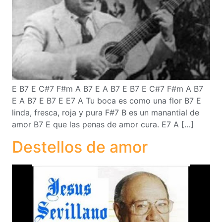
E B7 E C#7 F#m A B7 E A B7 E B7 E C#7 F#m A B7
E A B7 E B7 E E7 A Tu boca es como una flor B7 E
linda, fresca, roja y pura F#7 B es un manantial de
amor B7 E que las penas de amor cura. E7 A […]
Destellos de amor