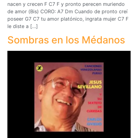
nacen y crecen F C7 F y pronto perecen muriendo
de amor (Bis) CORO: A7 Dm Cuando de pronto creí
poseer G7 C7 tu amor platónico, ingrata mujer C7 F
le diste a […]
Sombras en los Médanos