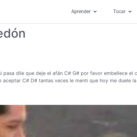
Aprender
Tocar
edón
pasa dile que deje el afán C# G# por favor embellece el c
o aceptar C# D# tantas veces le menti que hoy me duele l