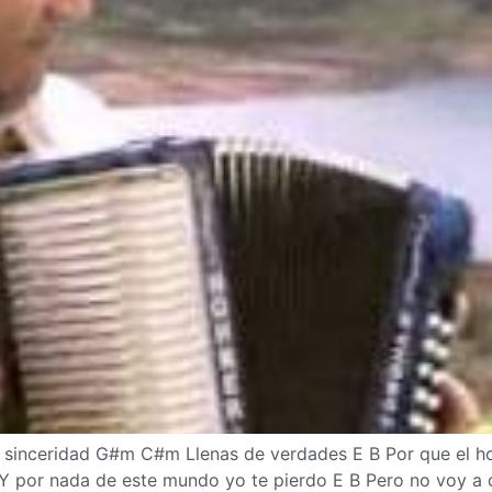
sinceridad G#m C#m Llenas de verdades E B Por que el h
Y por nada de este mundo yo te pierdo E B Pero no voy a 