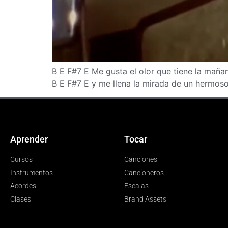
B E F#7 E Me gusta el olor que tiene la maña
B E F#7 E y me llena la mirada de un hermos
Aprender
Tocar
Cursos
Canciones
Instrumentos
Cancioneros
Acordes
Escalas
Clases
Brand Assets