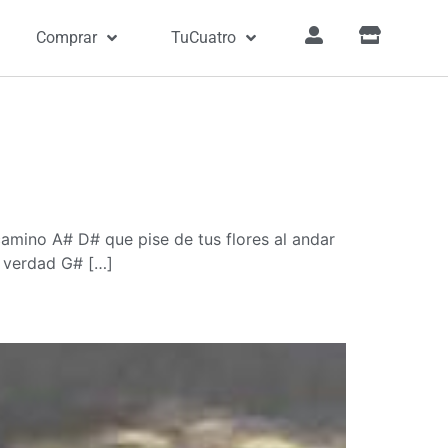
Comprar
TuCuatro
amino A# D# que pise de tus flores al andar
a verdad G# […]