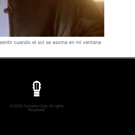
 sentir cuando el sol se asoma en mi ventana
© 2026 TuCuatro Corp. All rights
Reserved.