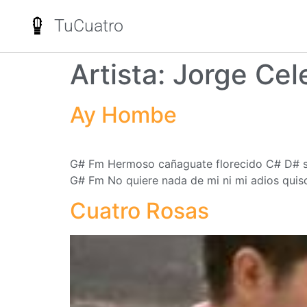
TuCuatro
Artista:
Jorge Cel
Ay Hombe
G# Fm Hermoso cañaguate florecido C# D# si 
G# Fm No quiere nada de mi ni mi adios quis
Cuatro Rosas