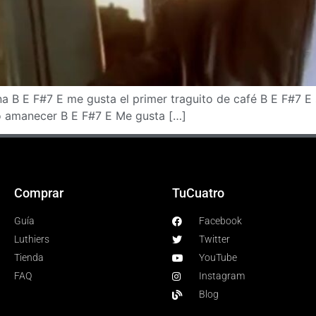
na B E F#7 E me gusta el primer traguito de café B E F#7 E
o amanecer B E F#7 E Me gusta […]
Comprar
TuCuatro
Guía
Facebook
Luthiers
Twitter
Tienda
YouTube
FAQ
Instagram
Blog