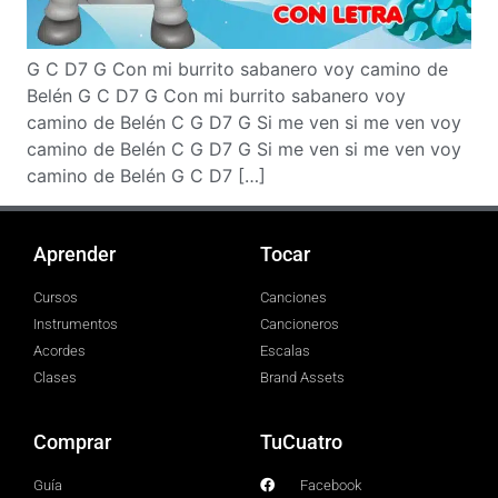
G C D7 G Con mi burrito sabanero voy camino de
Belén G C D7 G Con mi burrito sabanero voy
camino de Belén C G D7 G Si me ven si me ven voy
camino de Belén C G D7 G Si me ven si me ven voy
camino de Belén G C D7 […]
Aprender
Tocar
Cursos
Canciones
Instrumentos
Cancioneros
Acordes
Escalas
Clases
Brand Assets
Comprar
TuCuatro
Guía
Facebook