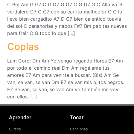
C Bm Am G G7 C G D7 G G7 C G D7 G C Allá va el
verdulero D7 G G7 con su carrito multicolor C G lo
lleva bien cargadito A7 D G7 bien calentico toavía
del sol C zanahorias y nabos F#7 Bm papitas nuevas
para freir C G todo lo que […]
Coplas
Lam Coro: Dm Am Yo vengo regando flores E7 Am
por todo el camino real Dm Am regálame tus
amores E7 Am para venirte a buscar. (Bis) Am Se
van, se van, se van Dm E7 se van mis ojitos negros.
E7 Se van, se van, se van Am yo también me voy
con ellos. […]
Aprender
Tocar
Cursos
Canciones