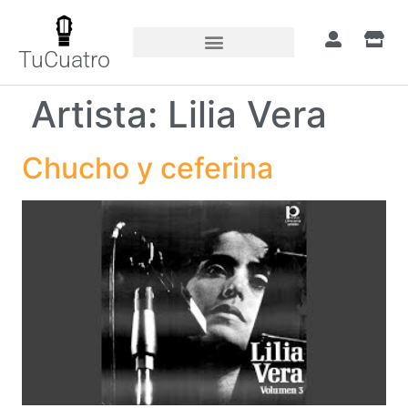
TuCuatro
Artista:
Lilia Vera
Chucho y ceferina