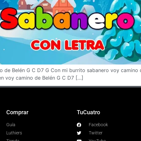
o de Belén G C D7 G Con mi burrito sabanero voy camino 
en voy camino de Belén G C D7 […]
Comprar
TuCuatro
Guía
Facebook
Luthiers
Twitter