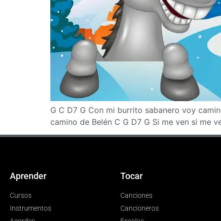
G C D7 G Con mi burrito sabanero voy camin
camino de Belén C G D7 G Si me ven si me v
Aprender
Tocar
Cursos
Canciones
Instrumentos
Cancioneros