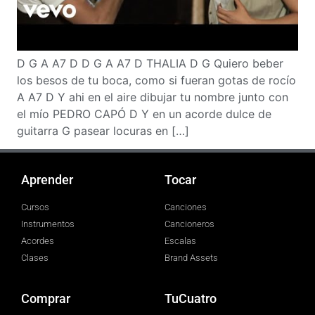
D G A A7 D D G A A7 D THALIA D G Quiero beber
los besos de tu boca, como si fueran gotas de rocío
A A7 D Y ahi en el aire dibujar tu nombre junto con
el mío PEDRO CAPÓ D Y en un acorde dulce de
guitarra G pasear locuras en […]
Aprender
Tocar
Cursos
Canciones
Instrumentos
Cancioneros
Acordes
Escalas
Clases
Brand Assets
Comprar
TuCuatro