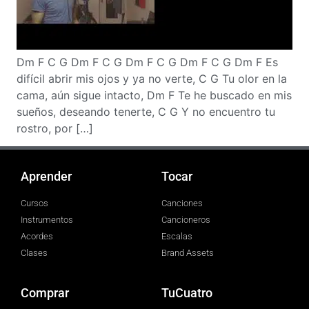
Dm F C G Dm F C G Dm F C G Dm F C G Dm F Es
difícil abrir mis ojos y ya no verte, C G Tu olor en la
cama, aún sigue intacto, Dm F Te he buscado en mis
sueños, deseando tenerte, C G Y no encuentro tu
rostro, por […]
Aprender
Tocar
Cursos
Canciones
Instrumentos
Cancioneros
Acordes
Escalas
Clases
Brand Assets
Comprar
TuCuatro