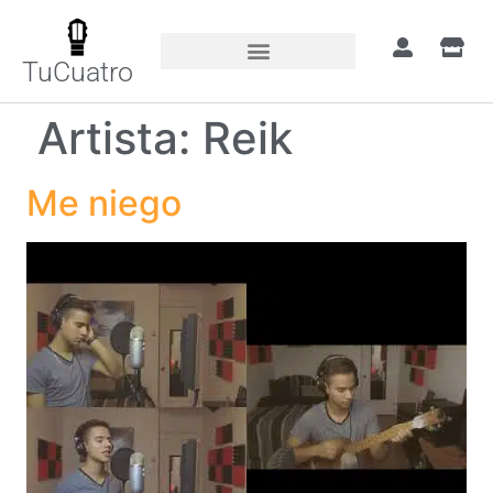
TuCuatro
Artista:
Reik
Me niego