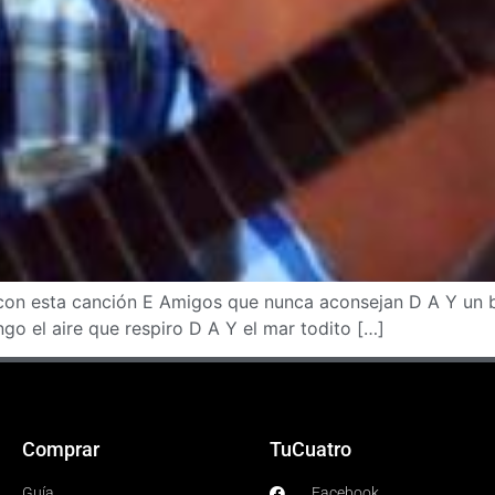
 con esta canción E Amigos que nunca aconsejan D A Y un 
go el aire que respiro D A Y el mar todito […]
Comprar
TuCuatro
Guía
Facebook