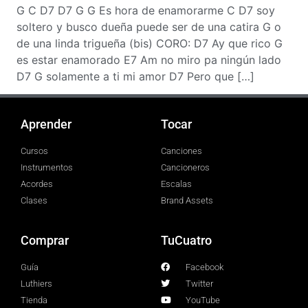
G C D7 D7 G G Es hora de enamorarme C D7 soy
soltero y busco dueña puede ser de una catira G o
de una linda trigueña (bis) CORO: D7 Ay que rico G
es estar enamorado E7 Am no miro pa ningún lado
D7 G solamente a ti mi amor D7 Pero que […]
Aprender
Tocar
Cursos
Canciones
Instrumentos
Cancioneros
Acordes
Escalas
Clases
Brand Assets
Comprar
TuCuatro
Guía
Facebook
Luthiers
Twitter
Tienda
YouTube