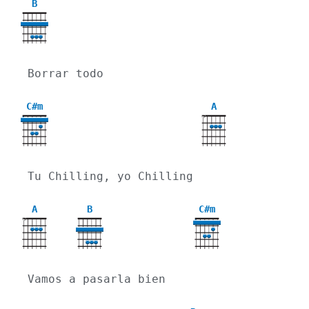
B
Borrar todo
C#m
A
X
4
Tu Chilling, yo Chilling
A
B
C#m
X
4
Vamos a pasarla bien