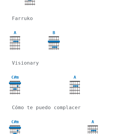
Farruko
A
B
X
Visionary 
C#m
A
X
4
Cómo te puedo complacer
C#m
A
X
4