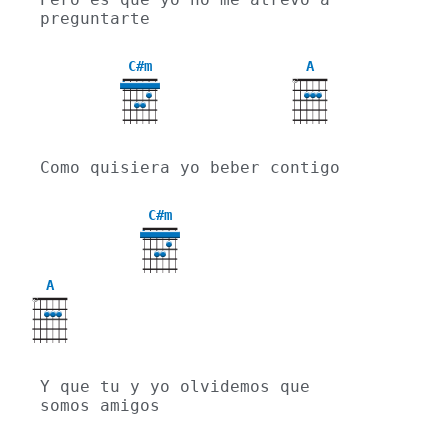
preguntarte
C#m
A
X
4
Como quisiera yo beber contigo
C#m
4
A
X
Y que tu y yo olvidemos que 
somos amigos