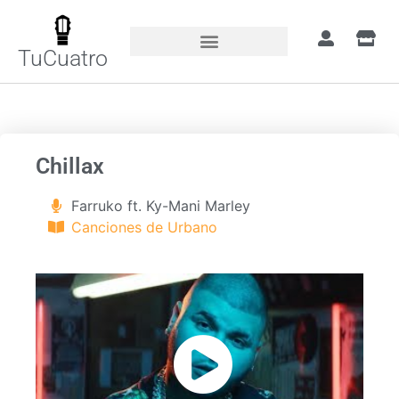
TuCuatro
Portada
»
Canciones
»
Chillax
Chillax
Farruko ft. Ky-Mani Marley
Canciones de Urbano