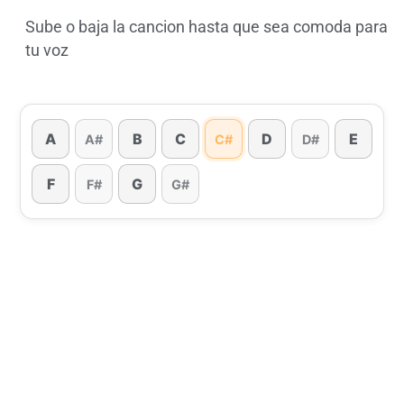
Sube o baja la cancion hasta que sea comoda para
tu voz
A
B
C
D
E
A#
C#
D#
F
G
F#
G#