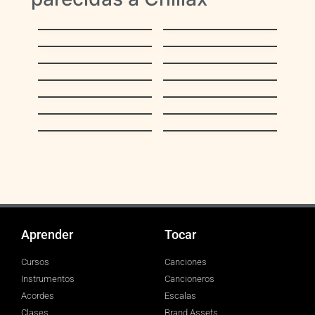
Me Voy
La Casa
Enamorando
Andas En Mi
Podré
Cabeza
Amor a Primera
Juntos
Vista
Vente Pa Ca
Party Animal
Chantaje
La Bicicleta
Ella Y YO
Baila Conmigo
Como Tu
No Te Vas
Aprender
Tocar
Cursos
Canciones
Instrumentos
Cancioneros
Acordes
Escalas
Clases
Brand Assets