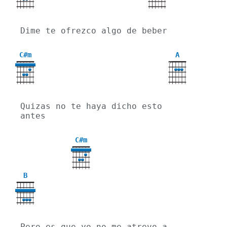
Dime te ofrezco algo de beber
C#m
A
X
4
Quizas no te haya dicho esto 
antes
C#m
4
B
Pero es que yo no me atrevo a 