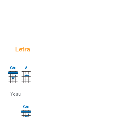
Letra
C#m
A
X
4
Youu
C#m
4