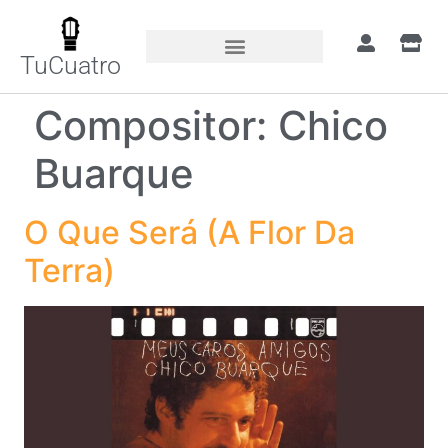
TuCuatro
Compositor:
Chico
Buarque
O Que Será (A Flor Da
Terra)