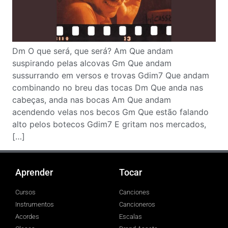
Dm O que será, que será? Am Que andam
suspirando pelas alcovas Gm Que andam
sussurrando em versos e trovas Gdim7 Que andam
combinando no breu das tocas Dm Que anda nas
cabeças, anda nas bocas Am Que andam
acendendo velas nos becos Gm Que estão falando
alto pelos botecos Gdim7 E gritam nos mercados,
[…]
Aprender
Tocar
Cursos
Canciones
Instrumentos
Cancioneros
Acordes
Escalas