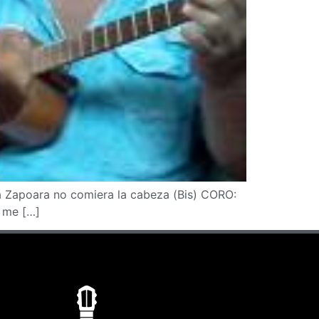
 Zapoara no comiera la cabeza (Bis) CORO:
, me […]