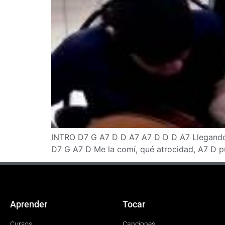
INTRO D7 G A7 D D A7 A7 D D D A7 Llegando 
D7 G A7 D Me la comí, qué atrocidad, A7 D p
Aprender
Tocar
Cursos
Canciones