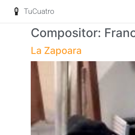
TuCuatro
Compositor:
Fran
La Zapoara