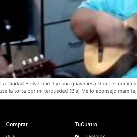
a Ciudad Bolívar me dijo una guayanesa D que si comía la
use la torta por mi terquedad (Bis) Me lo aconsejó mamita
Comprar
TuCuatro
Guía
Facebook