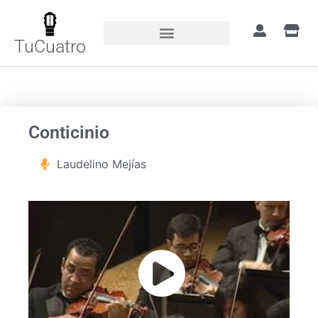
TuCuatro
Portada
»
Canciones
»
Conticinio
Conticinio
Laudelino Mejías