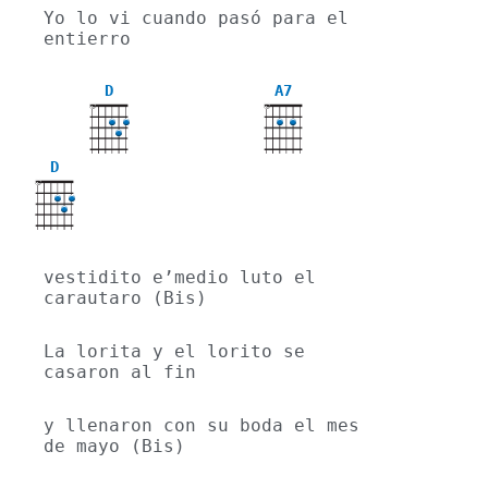
Yo lo vi cuando pasó para el 
entierro
D
A7
X
X
D
X
vestidito e’medio luto el 
carautaro (Bis) 
La lorita y el lorito se 
casaron al fin
y llenaron con su boda el mes 
de mayo (Bis) 