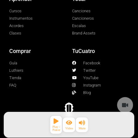
Cursos
Canciones
Instrumentos
Cancioneros
Acordes
Escalas
Clases
Brand Assets
Comprar
TuCuatro
Guía
Facebook
Luthiers
Twitter
Tienda
YouTube
FAQ
Instagram
Blog
© 2026 TuCuatro Corp. All rights Reserved.