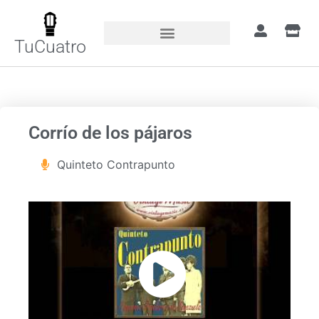
TuCuatro
Portada
»
Canciones
»
Corrío de los pájaros
Corrío de los pájaros
Quinteto Contrapunto