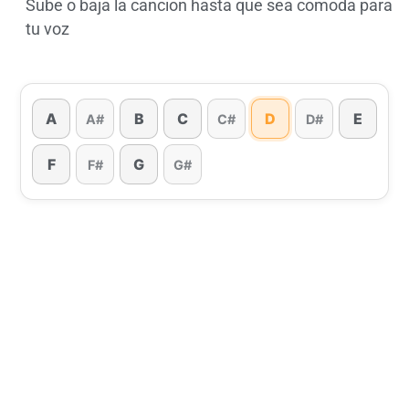
Sube o baja la cancion hasta que sea comoda para
tu voz
A
B
C
D
E
A#
C#
D#
F
G
F#
G#