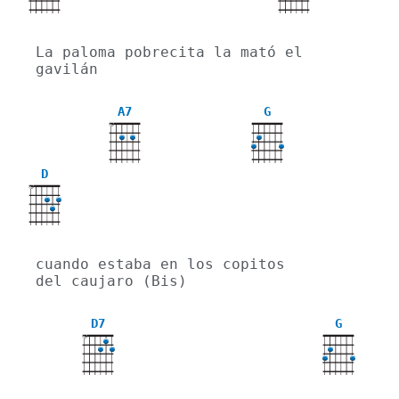
La paloma pobrecita la mató el 
gavilán
A7
G
X
D
X
cuando estaba en los copitos 
del caujaro (Bis) 
D7
G
X