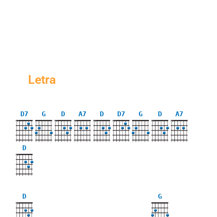
Letra
D7
G
D
A7
D
D7
G
D
A7
X
X
X
X
X
X
X
D
X
D
G
X