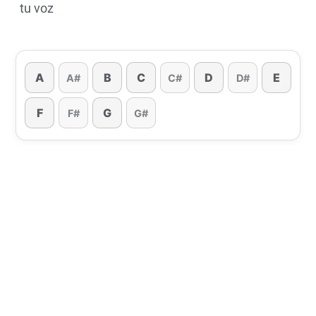
tu voz
A
B
C
D
E
A#
C#
D#
F
G
F#
G#