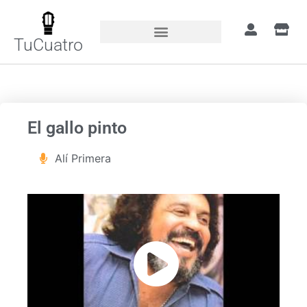
TuCuatro
Portada
»
Canciones
»
El gallo pinto
El gallo pinto
Alí Primera