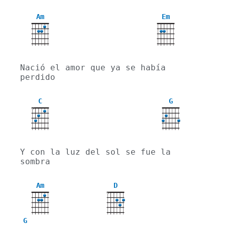
Am
Em
Nació el amor que ya se había 
perdido
C
G
X
Y con la luz del sol se fue la 
sombra
Am
D
X
G