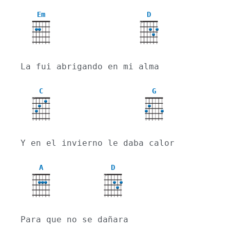
Em
D
X
La fui abrigando en mi alma
C
G
X
Y en el invierno le daba calor
A
D
X
X
Para que no se dañara