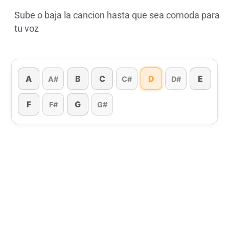
Sube o baja la cancion hasta que sea comoda para
tu voz
A
B
C
D
E
A#
C#
D#
F
G
F#
G#