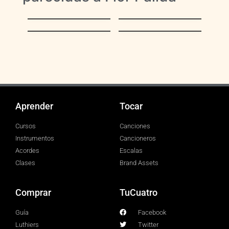
La vida es un
Lloraras
carnaval
Ahora Quien (Salsa
Vivir Sin Ella
Version)
Aprender
Tocar
Cursos
Canciones
Instrumentos
Cancioneros
Acordes
Escalas
Clases
Brand Assets
Comprar
TuCuatro
Guía
Facebook
Luthiers
Twitter