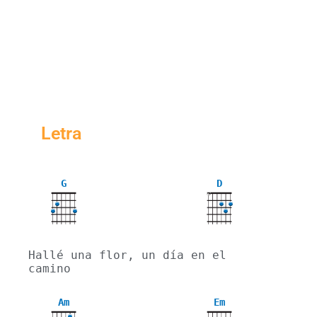
Letra
G
D
X
Hallé una flor, un día en el 
camino
Am
Em