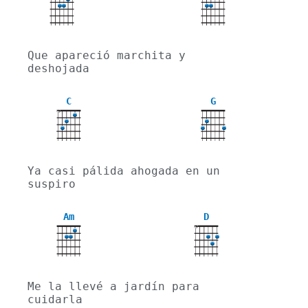
Que apareció marchita y 
deshojada
C
G
X
Ya casi pálida ahogada en un 
suspiro
Am
D
X
Me la llevé a jardín para 
cuidarla