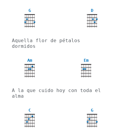
G
D
X
Aquella flor de pétalos 
dormidos
Am
Em
A la que cuido hoy con toda el 
alma
C
G
X