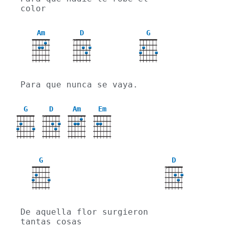
color
Am
D
G
X
Para que nunca se vaya.
G
D
Am
Em
X
G
D
X
De aquella flor surgieron 
tantas cosas