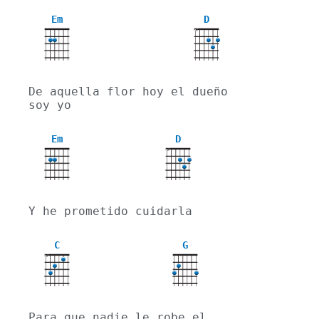
Em
D
X
De aquella flor hoy el dueño 
soy yo
Em
D
X
Y he prometido cuidarla
C
G
X
Para que nadie le robe el 