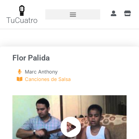
TuCuatro
Portada
»
Canciones
»
Flor Palida
Flor Palida
Marc Anthony
Canciones de Salsa