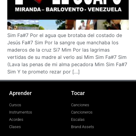
Sim Fa#7 Por el agua que brotaba del costado de
Jesús Fa#7 Sim Por la sangre que manchaba los
maderos de la cruz Si7 Mim Por las lagrimas
vertidas de su madre al verlo asi Mim Sim Fa#7 Sim
(Lava las penas de mi alma pecadora Mim Sim Fa#7
Sim Y te prometo rezar por […]
Aprender
Tocar
Cursos
Canciones
Instrumentos
Cancioneros
Acordes
Escalas
Clases
Brand Assets