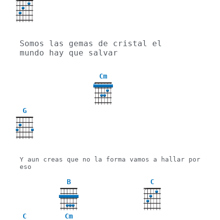
X
Somos las gemas de cristal el 
mundo hay que salvar
Cm
3
G
Y aun creas que no la forma vamos a hallar por 
eso

B
C
X
C
Cm