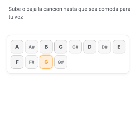
Sube o baja la cancion hasta que sea comoda para
tu voz
A
B
C
D
E
A#
C#
D#
F
G
F#
G#