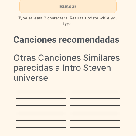
Type at least 2 characters. Results update while you
type.
Canciones recomendadas
Otras Canciones Similares
parecidas a Intro Steven
universe
El Papagayo
Tucusito
La Pulga y El Piojo
Corre caballito
Tun, tun
A la una
Cuatro pollitos
Con real y medio
El Sapo
Duérmete mi niño
De Nada
Estrellita