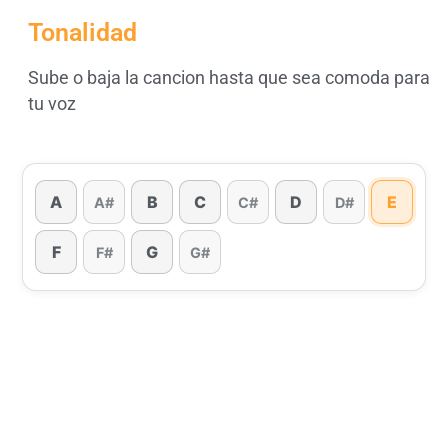
Tonalidad
Sube o baja la cancion hasta que sea comoda para
tu voz
A
B
C
D
E
A#
C#
D#
F
G
F#
G#