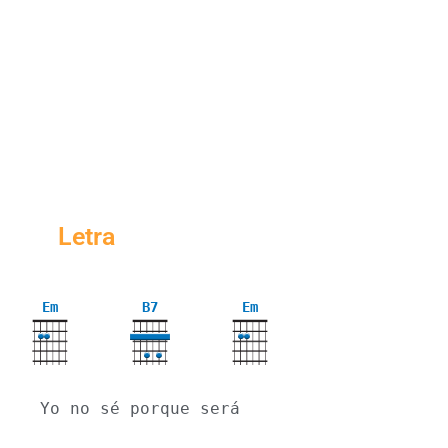
Letra
Em
B7
Em
Yo no sé porque será