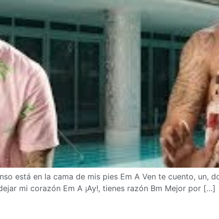
so está en la cama de mis pies Em A Ven te cuento, un, do
dejar mi corazón Em A ¡Ay!, tienes razón Bm Mejor por […]