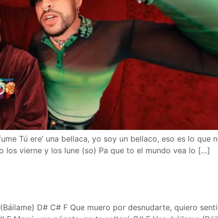
me Tú ere’ una bellaca, yo soy un bellaco, eso es lo que n
o los vierne y los lune (so) Pa que to el mundo vea lo […]
Báilame) D# C# F Que muero por desnudarte, quiero sentir