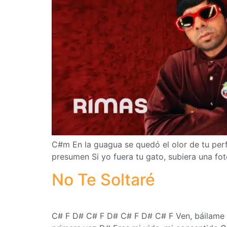
C#m En la guagua se quedó el olor de tu perfu
presumen Si yo fuera tu gato, subiera una fot
No Te Soltaré
C# F D# C# F D# C# F D# C# F Ven, báilame (