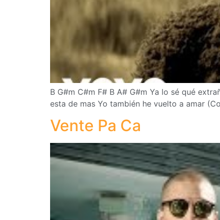
B G#m C#m F# B A# G#m Ya lo sé qué extraño e
esta de mas Yo también he vuelto a amar (Cor
Vente Pa Ca