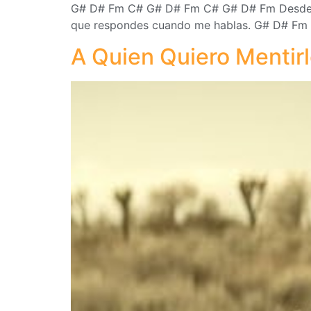
G# D# Fm C# G# D# Fm C# G# D# Fm Desde que
que respondes cuando me hablas. G# D# Fm A 
A Quien Quiero Mentir