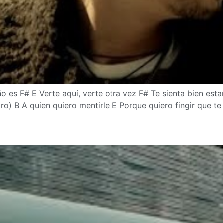
s F# E Verte aquí, verte otra vez F# Te sienta bien estar
o) B A quien quiero mentirle E Porque quiero fingir que te