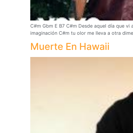
C#m Gbm E B7 C#m Desde aquel día que vi alg
imaginación C#m tu olor me lleva a otra dimen
Muerte En Hawaii