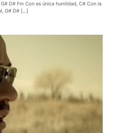
 G# D# Fm Con es única humildad, C# Con la
al, G# D# […]