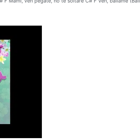
# F Mami, ven pégate, no te soltaré C# F Ven, báilame (Bá