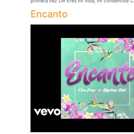
primera vez D# Eres mi vida, mi consentida C
Encanto