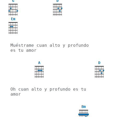
G
D
X
Em
Muéstrame cuan alto y profundo 
es tu amor
A
D
X
X
Oh cuan alto y profundo es tu 
amor
Bm