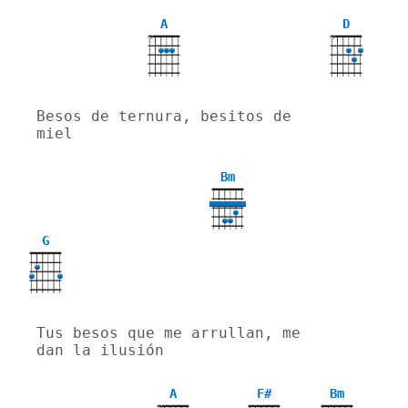
A
D
X
X
Besos de ternura, besitos de 
miel
Bm
G
Tus besos que me arrullan, me 
dan la ilusión
A
F#
Bm