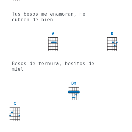
Tus besos me enamoran, me 
cubren de bien
A
D
X
X
Besos de ternura, besitos de 
miel
Bm
G