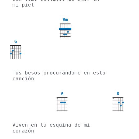
mi piel
Bm
G
Tus besos procurándome en esta 
canción
A
D
X
X
Viven en la esquina de mi 
corazón