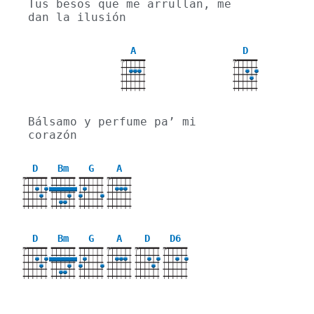
Tus besos que me arrullan, me 
dan la ilusión
A
D
X
X
Bálsamo y perfume pa’ mi 
corazón
D
Bm
G
A
X
X
D
Bm
G
A
D
D6
X
X
X
X