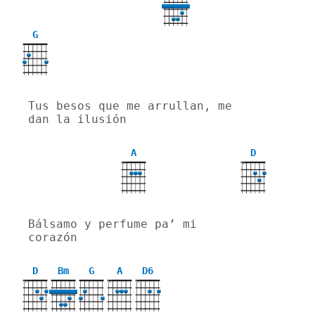
G
Tus besos que me arrullan, me 
dan la ilusión
A
D
X
X
Bálsamo y perfume pa’ mi 
corazón
D
Bm
G
A
D6
X
X
X