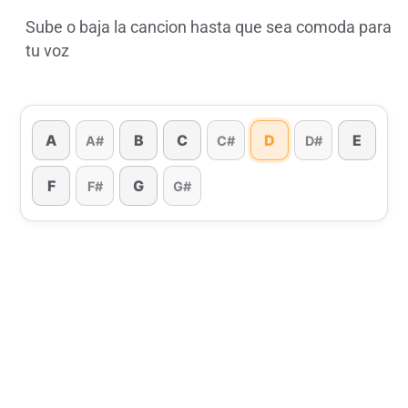
Sube o baja la cancion hasta que sea comoda para
tu voz
A
B
C
D
E
A#
C#
D#
F
G
F#
G#