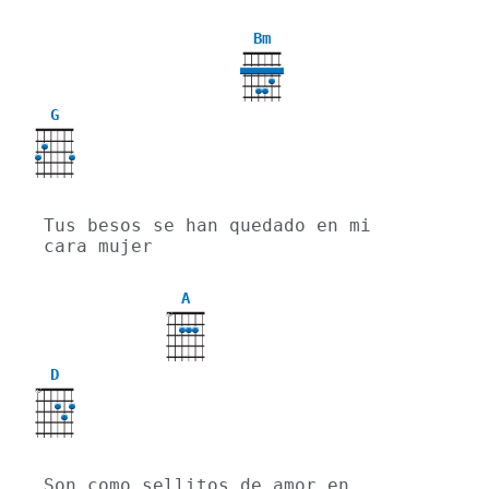
Bm
G
Tus besos se han quedado en mi 
cara mujer
A
X
D
X
Son como sellitos de amor en 