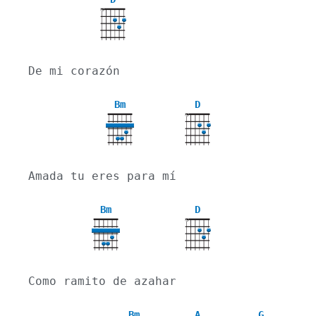
X
De mi corazón
Bm
D
X
Amada tu eres para mí
Bm
D
X
Como ramito de azahar
Bm
A
G