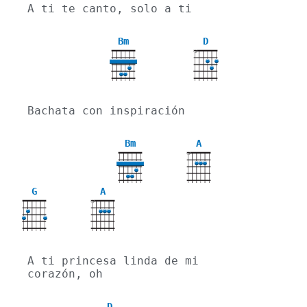
A ti te canto, solo a ti
Bm
D
X
Bachata con inspiración
Bm
A
X
G
A
X
A ti princesa linda de mi 
corazón, oh
D