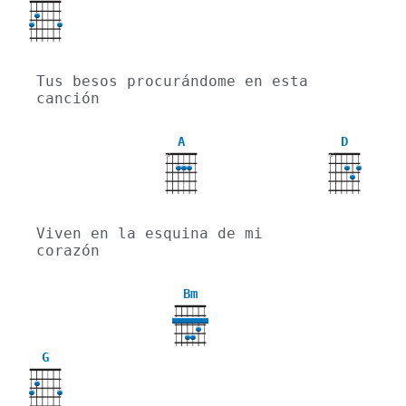
Tus besos procurándome en esta 
canción
A
D
X
X
Viven en la esquina de mi 
corazón
Bm
G