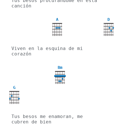
Tus besos procurándome en esta 
canción
A
D
X
X
Viven en la esquina de mi 
corazón
Bm
G
Tus besos me enamoran, me 
cubren de bien