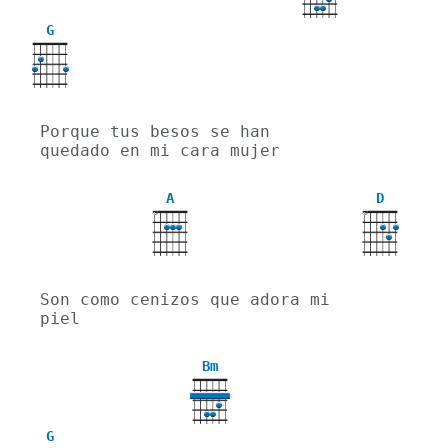
G
Porque tus besos se han 
quedado en mi cara mujer
A
D
X
X
Son como cenizos que adora mi 
piel
Bm
G