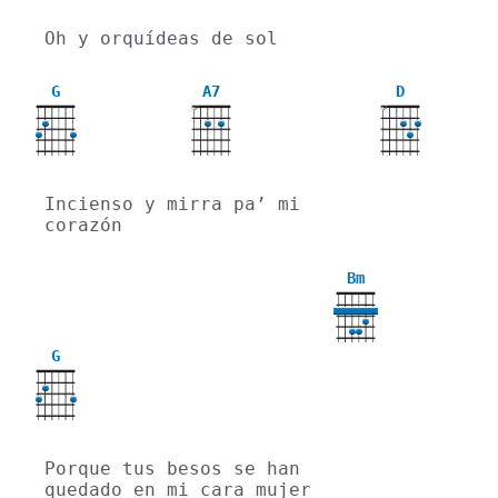
Oh y orquídeas de sol
G
A7
D
X
X
Incienso y mirra pa’ mi 
corazón
Bm
G
Porque tus besos se han 
quedado en mi cara mujer