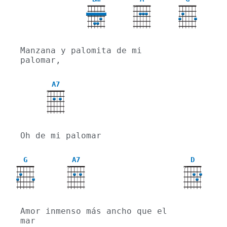
X
Manzana y palomita de mi 
palomar,
A7
X
Oh de mi palomar
G
A7
D
X
X
Amor inmenso más ancho que el 
mar