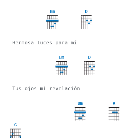
Bm
D
X
Hermosa luces para mí
Bm
D
X
Tus ojos mi revelación
Bm
A
X
G