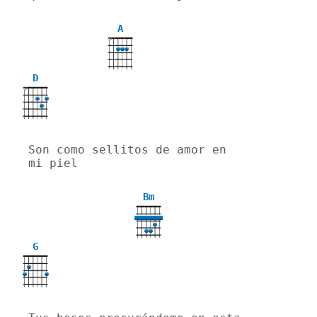
A
X
D
X
Son como sellitos de amor en 
mi piel
Bm
G