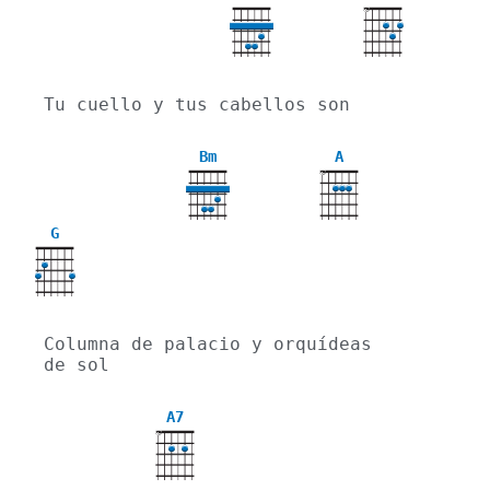
X
Tu cuello y tus cabellos son
Bm
A
X
G
Columna de palacio y orquídeas 
de sol
A7
X