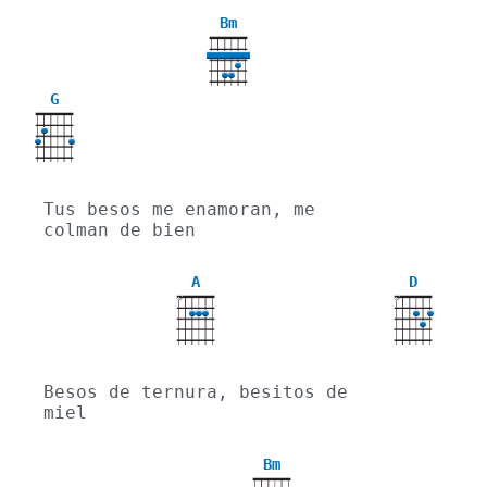
Bm
G
Tus besos me enamoran, me 
colman de bien
A
D
X
X
Besos de ternura, besitos de 
miel
Bm