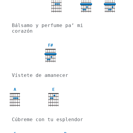
X
Bálsamo y perfume pa’ mi 
corazón
F#
Vístete de amanecer
A
E
X
Cúbreme con tu esplendor