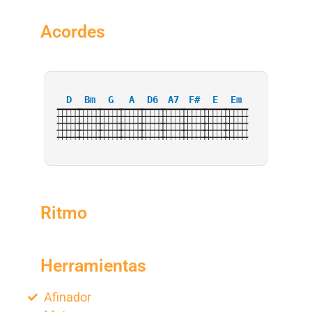
Acordes
D
Bm
G
A
D6
A7
F#
E
Em
Ritmo
Herramientas
Afinador