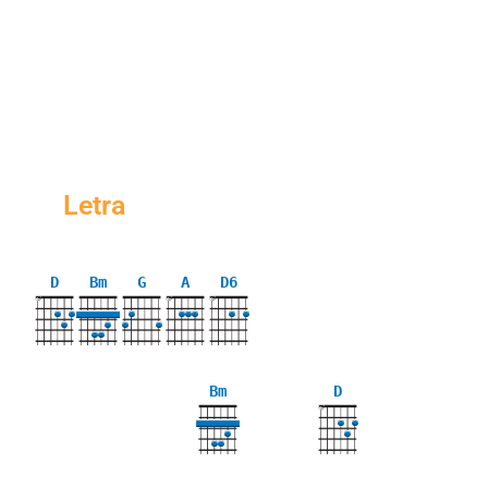
Letra
D
Bm
G
A
D6
X
X
X
Bm
D
X