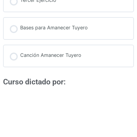
Tercer Ejercicio
Bases para Amanecer Tuyero
Canción Amanecer Tuyero
Curso dictado por:
Edward Ramirez
Edward Ramírez (Caracas, 15 de enero de
1985) es uno de los cuatristas más
prolíficos y solicitados de la actualidad. A
lo largo de su carrera ha grabado en más