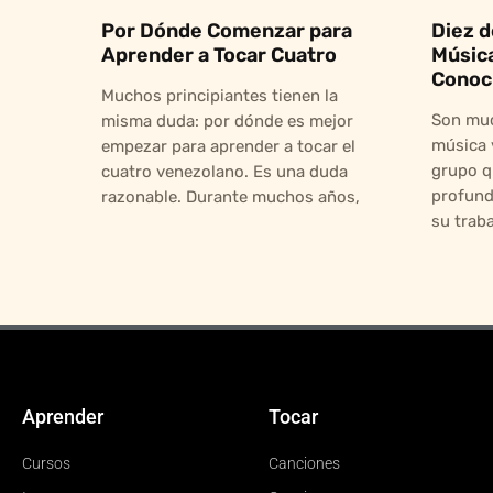
Por Dónde Comenzar para
Diez d
Aprender a Tocar Cuatro
Músic
Conoc
Muchos principiantes tienen la
Son muc
misma duda: por dónde es mejor
música 
empezar para aprender a tocar el
grupo q
cuatro venezolano. Es una duda
profund
razonable. Durante muchos años,
su trab
Aprender
Tocar
Cursos
Canciones