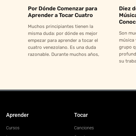
Por Dónde Comenzar para
Diez d
Aprender a Tocar Cuatro
Músic
Conoc
Muchos principiantes tienen la
Son muc
misma duda: por dónde es mejor
música 
empezar para aprender a tocar el
grupo q
cuatro venezolano. Es una duda
profund
razonable. Durante muchos años,
su trab
Aprender
Tocar
Cursos
Canciones