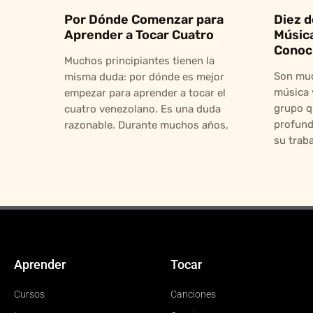
Por Dónde Comenzar para
Diez d
Aprender a Tocar Cuatro
Músic
Conoc
Muchos principiantes tienen la
Son muc
misma duda: por dónde es mejor
música 
empezar para aprender a tocar el
grupo q
cuatro venezolano. Es una duda
profund
razonable. Durante muchos años,
su trab
Aprender
Tocar
Cursos
Canciones