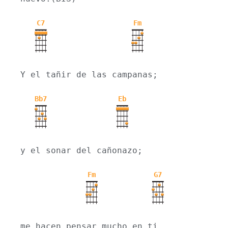
C7
Fm
Y el tañir de las campanas;
Bb7
Eb
y el sonar del cañonazo;
Fm
G7
me hacen pensar mucho en ti, 