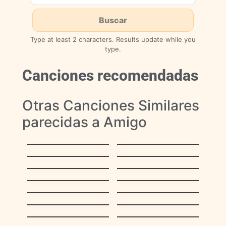
Type at least 2 characters. Results update while you
type.
Canciones recomendadas
Otras Canciones Similares
parecidas a Amigo
Aquel Zuliano
Vivo
Gaita
Sin Rencor
Onomatopeyica
Amparito
Pa’ que Luis
La Moza
El Negrito Fullero
La Negra del
18 de Noviembre
Tamunangue
La voy a tocar a pie
La Restinga
Fiesta decembrina
Huele a Navidad
Sentimiento