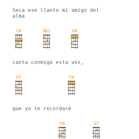
Seca ese llanto mi amigo del 
alma
C#
Bb7
G#
canta conmigo esta vez,
G7
Cm
que yo te recordaré
Fm
G7