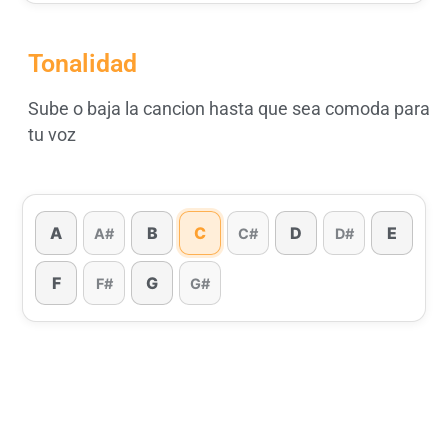
Tonalidad
Sube o baja la cancion hasta que sea comoda para
tu voz
A
B
C
D
E
A#
C#
D#
F
G
F#
G#