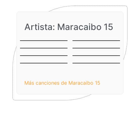
Artista: Maracaibo 15
Amparito
Pa’ que Luis
La Negra del
La Moza
Tamunangue
18 de Noviembre
Amigo
El cañonazo
Son mis deseos
Más canciones de Maracaibo 15