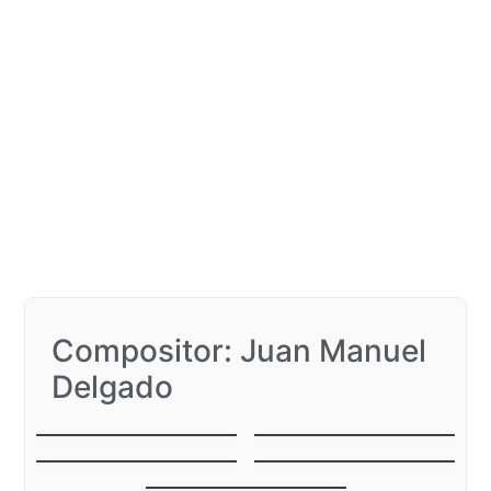
Compositor: Juan Manuel
Delgado
El azulejo
Amigo
El cañonazo
Venga un abrazo
Viejo año