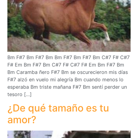
Bm F#7 Bm F#7 Bm Bm F#7 Bm F#7 Bm C#7 F# C#7
F# Em Bm F#7 Bm C#7 F# C#7 F# Em Bm F#7 Bm
Bm Caramba ñero F#7 Bm se oscurecieron mis días
F#7 alzó en vuelo mi alegría Bm cuando menos lo
esperaba Bm triste mañana F#7 Bm sentí perder un
tesoro […]
¿De qué tamaño es tu
amor?