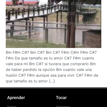
Bm F#m C#7 Bm C#7 Bm C#7 F#m C#m F#m C#7
F#m De que tamaño es tu amor C#7 F#m cuanto
vale para mí Bm C#7 si tuviera que comprarlo Bm
de haber perdido la opción Bm cuanto vale una
ilusión C#7 F#m aunque sea para vivir C#7 F#m de
que tamaño es tu amor […]
Aprender
Tocar
Cursos
Canciones