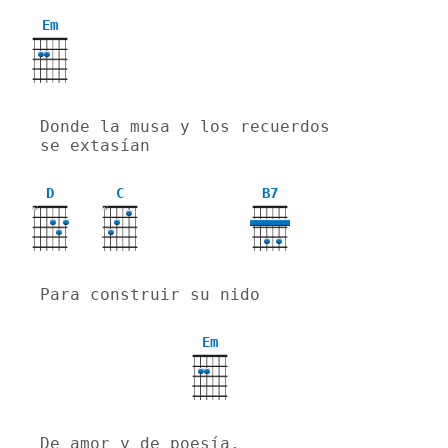
Em
Donde la musa y los recuerdos 
se extasían
D
C
B7
X
X
Para construir su nido
Em
De amor y de poesía.