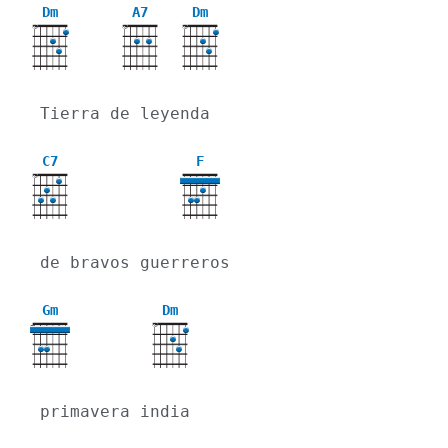
Dm
A7
Dm
X
X
X
Tierra de leyenda
C7
F
X
de bravos guerreros
Gm
Dm
X
3
primavera india