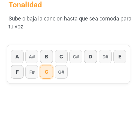
Tonalidad
Sube o baja la cancion hasta que sea comoda para
tu voz
A
B
C
D
E
A#
C#
D#
F
G
F#
G#