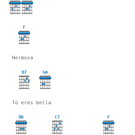
F
Hermosa
D7
Gm
X
3
Tú eres bella
Bb
C7
F
X