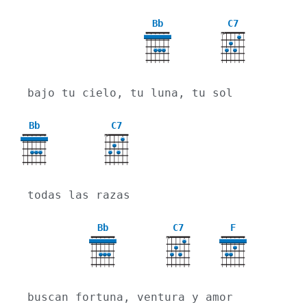
Bb
C7
X
bajo tu cielo, tu luna, tu sol
Bb
C7
X
todas las razas
Bb
C7
F
X
buscan fortuna, ventura y amor