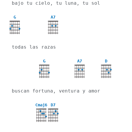
bajo tu cielo, tu luna, tu sol
G
A7
X
todas las razas
G
A7
D
X
X
buscan fortuna, ventura y amor
Cmaj6
D7
X
X
X