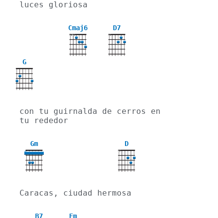
luces gloriosa
Cmaj6
D7
X
X
X
G
con tu guirnalda de cerros en 
tu rededor
Gm
D
X
3
Caracas, ciudad hermosa
B7
Em