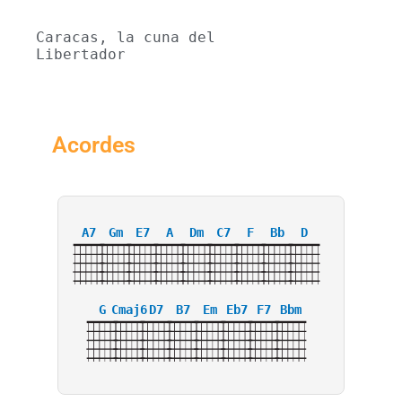
Caracas, la cuna del 
Libertador
Acordes
A7
Gm
E7
A
Dm
C7
F
Bb
D
G
Cmaj6
D7
B7
Em
Eb7
F7
Bbm