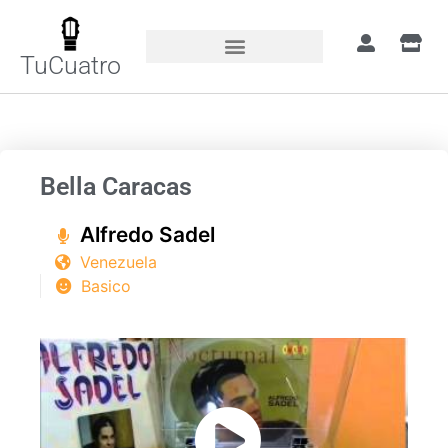
TuCuatro
Portada
»
Canciones
»
Bella Caracas
Bella Caracas
Alfredo Sadel
Venezuela
Basico