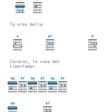
Tú eres bella
G
A7
D
X
X
Caracas, la cuna del 
Libertador
Gm
A7
Gm
A7
Gm
A7
X
X
X
3
3
3
Gm
A7
X
3