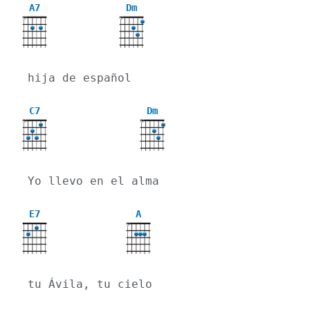
A7
Dm
X
X
hija de español
C7
Dm
X
X
Yo llevo en el alma
E7
A
X
tu Ávila, tu cielo