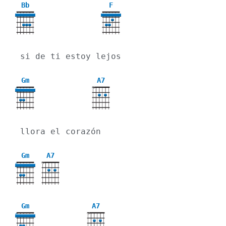
Bb
F
si de ti estoy lejos
Gm
A7
X
3
llora el corazón
Gm
A7
X
3
Gm
A7
X
3