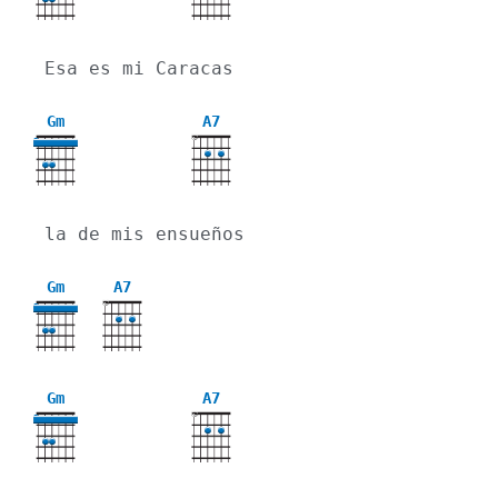
Esa es mi Caracas
Gm
A7
X
3
la de mis ensueños
Gm
A7
X
3
Gm
A7
X
3