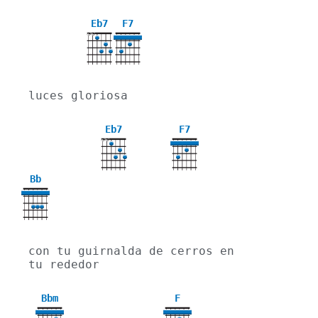
Eb7
F7
X
X
luces gloriosa
Eb7
F7
X
X
Bb
con tu guirnalda de cerros en 
tu rededor
Bbm
F