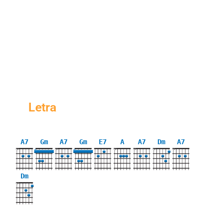
Letra
A7
Gm
A7
Gm
E7
A
A7
Dm
A7
X
X
X
X
X
X
3
3
Dm
X