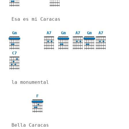
Esa es mi Caracas
Gm
A7
Gm
A7
Gm
A7
X
X
X
3
3
3
C7
X
la monumental
F
Bella Caracas