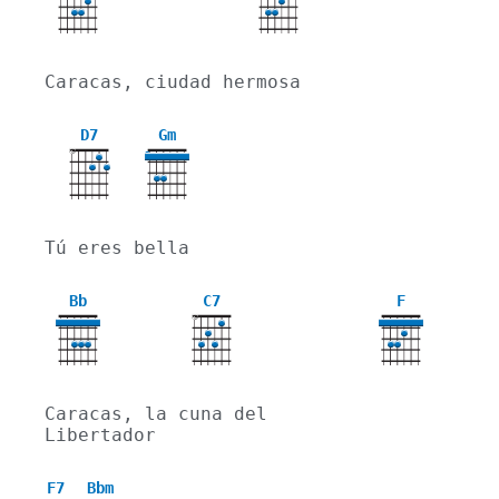
Caracas, ciudad hermosa
D7
Gm
X
3
Tú eres bella
Bb
C7
F
X
Caracas, la cuna del 
Libertador
F7
Bbm