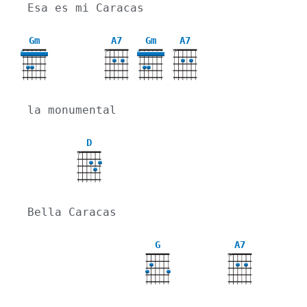
Esa es mi Caracas
Gm
A7
Gm
A7
X
X
3
3
la monumental
D
X
Bella Caracas
G
A7
X