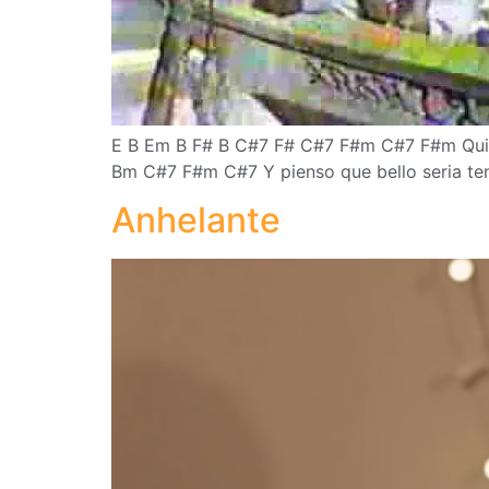
E B Em B F# B C#7 F# C#7 F#m C#7 F#m Quisi
Bm C#7 F#m C#7 Y pienso que bello seria t
Anhelante