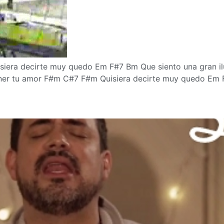
era decirte muy quedo Em F#7 Bm Que siento una gran ilu
ener tu amor F#m C#7 F#m Quisiera decirte muy quedo Em