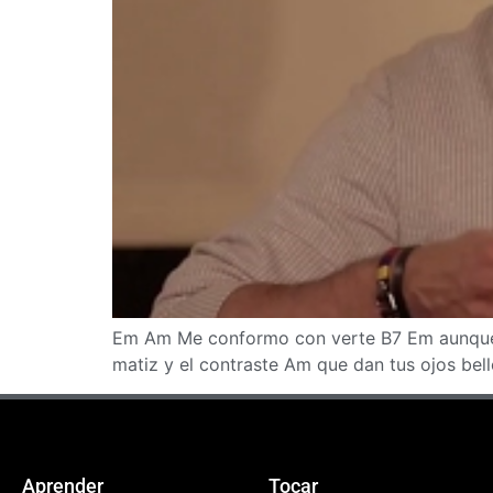
Em Am Me conformo con verte B7 Em aunque s
matiz y el contraste Am que dan tus ojos bel
Aprender
Tocar