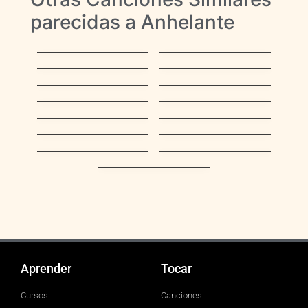
parecidas a Anhelante
La Bikina
Ciudad Bolívar
Sombras en los
Son Chispitas
Médanos
Rosario
Epa Isidoro
La Bikina
Ansiedad
Preciosa Merideña
Venezuela
(Mujer Meridena)
Crepúsculo
Juramento
Coriano
Como llora una
Playon Veleño
estrella
Con Tu Recuerdo
Aprender
Tocar
Cursos
Canciones