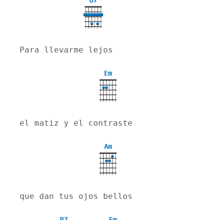
B7
Para llevarme lejos
Em
el matiz y el contraste
Am
que dan tus ojos bellos
B7
Em