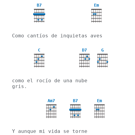
B7
Em
Como cantíos de inquietas aves
C
D7
G
X
X
como el rocío de una nube 
gris.
Am7
B7
Em
X
Y aunque mi vida se torne 