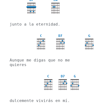
junto a la eternidad.
C
D7
G
X
X
Aunque me digas que no me 
quieres
C
D7
G
X
X
dulcemente vivirás en mí.