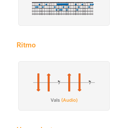
X
X
X
X
Ritmo
Vals
(Audio)