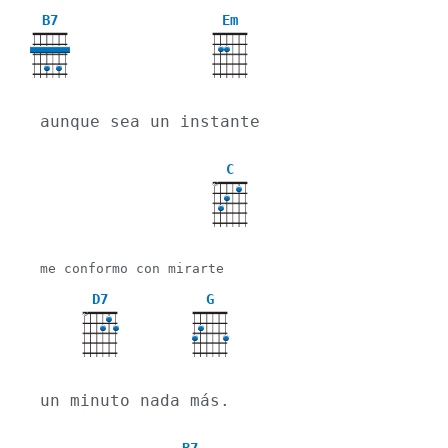
B7
Em
aunque sea un instante
C
X
me conformo con mirarte

D7
G
X
un minuto nada más.