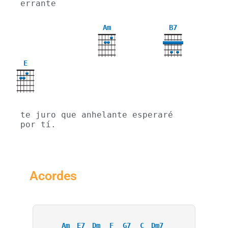
errante
Am
B7
E
te juro que anhelante esperaré 
por tí.
Acordes
Am
E7
Dm
F
G7
C
Dm7