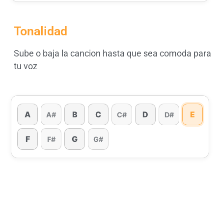
Tonalidad
Sube o baja la cancion hasta que sea comoda para
tu voz
A
B
C
D
E
A#
C#
D#
F
G
F#
G#