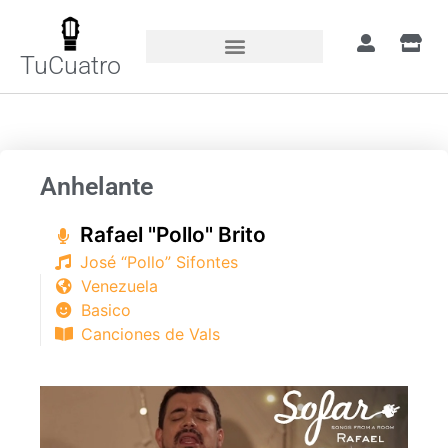
TuCuatro
Portada
»
Canciones
»
Anhelante
Anhelante
Rafael "Pollo" Brito
José “Pollo” Sifontes
Venezuela
Basico
Canciones de Vals