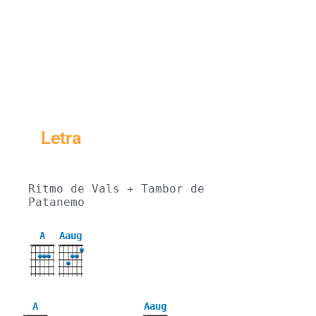
Letra
Ritmo de Vals + Tambor de 
Patanemo
A
Aaug
X
X
A
Aaug