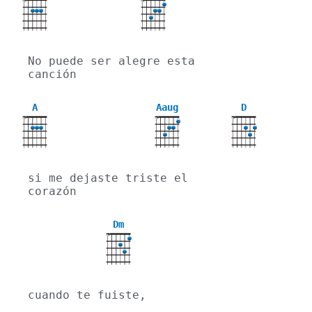
X
X
No puede ser alegre esta 
canción
A
Aaug
D
X
X
X
si me dejaste triste el 
corazón
Dm
X
cuando te fuiste,