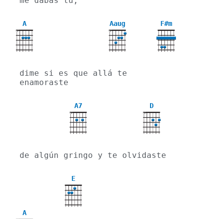
me dabas tú,
A
Aaug
F#m
X
X
dime si es que allá te 
enamoraste
A7
D
X
X
de algún gringo y te olvidaste
E
A