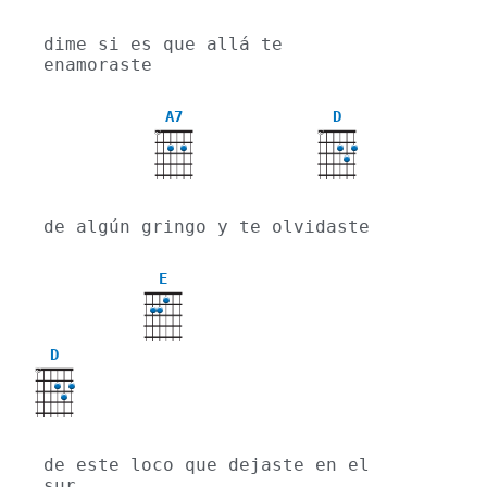
dime si es que allá te 
enamoraste
A7
D
X
X
de algún gringo y te olvidaste
E
D
X
de este loco que dejaste en el 
sur