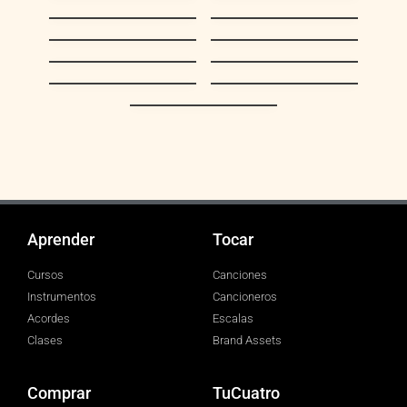
La Bikina
Ansiedad
Preciosa Merideña
Venezuela
(Mujer Meridena)
Crepúsculo
Juramento
Coriano
Como llora una
Playon Veleño
estrella
Con Tu Recuerdo
Aprender
Tocar
Cursos
Canciones
Instrumentos
Cancioneros
Acordes
Escalas
Clases
Brand Assets
Comprar
TuCuatro