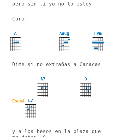
pero sin ti yo no lo estoy
Coro:
A
Aaug
F#m
X
X
Dime si no extrañas a Caracas
A7
D
X
X
E7
Esus4
y a los besos en la plaza que 