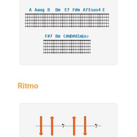
A
Aaug
D
Dm
E7
F#m
A7
Esus4
E
F#7
Bm
C#m
D#dim
Go:
Ritmo