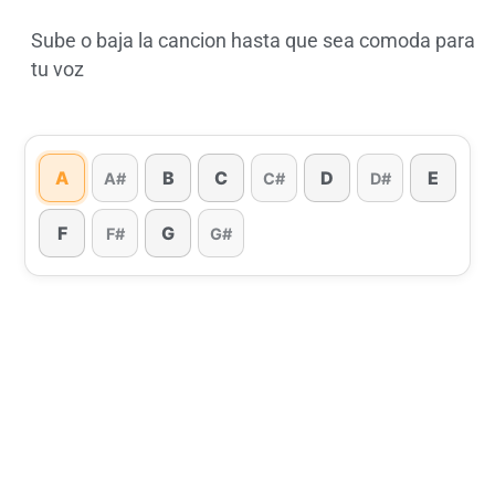
Sube o baja la cancion hasta que sea comoda para
tu voz
A
B
C
D
E
A#
C#
D#
F
G
F#
G#