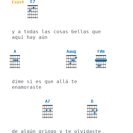
E7
Esus4
y a todas las cosas bellas que 
aquí hay aún
A
Aaug
F#m
X
X
dime si es que allá te 
enamoraste
A7
D
X
X
de algún gringo y te olvidaste