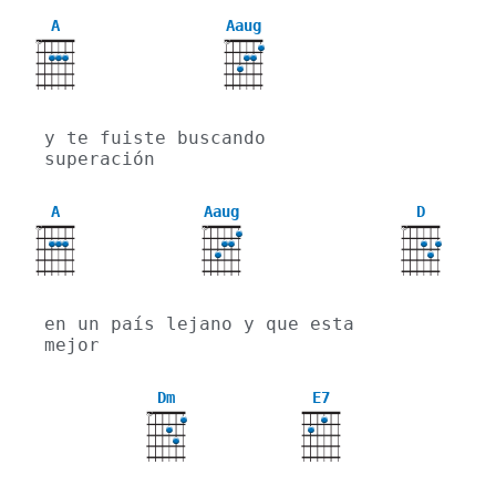
A
Aaug
X
X
y te fuiste buscando 
superación
A
Aaug
D
X
X
X
en un país lejano y que esta 
mejor
Dm
E7
X