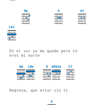
Dm
A
A7
X
X
X
F#7
En el sur yo me quede pero tú 
eres mi norte
Bm
C#m
D
D#dim
E7
X
X
X
4
Regresa, que estar sin ti
A