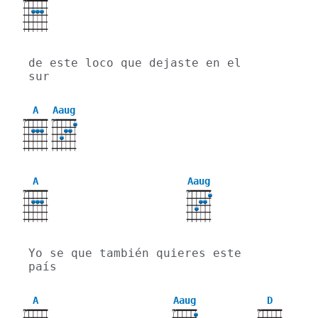
X
de este loco que dejaste en el 
sur
A
Aaug
X
X
A
Aaug
X
X
Yo se que también quieres este 
país
A
Aaug
D
X
X
X