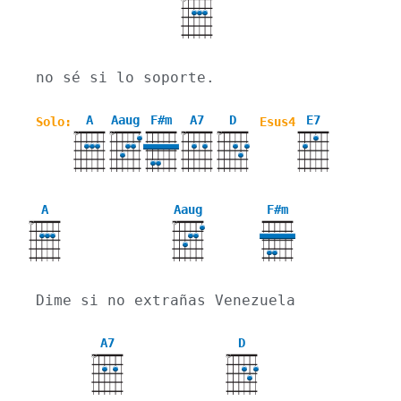
X
no sé si lo soporte.
A
Aaug
F#m
A7
D
E7
Solo:
Esus4
X
X
X
X
A
Aaug
F#m
X
X
Dime si no extrañas Venezuela
A7
D
X
X