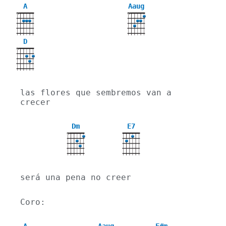
A
Aaug
X
X
D
X
las flores que sembremos van a 
crecer
Dm
E7
X
será una pena no creer
Coro: