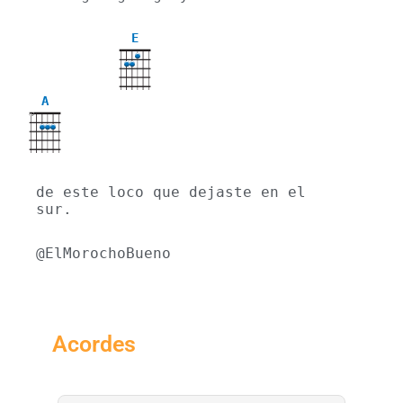
E
A
X
de este loco que dejaste en el 
sur.
@ElMorochoBueno
Acordes