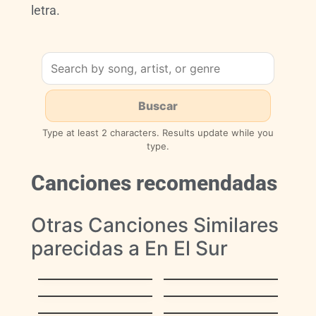
letra.
Type at least 2 characters. Results update while you
type.
Canciones recomendadas
Otras Canciones Similares
parecidas a En El Sur
La Bikina
Ciudad Bolívar
Sombras en los
Son Chispitas
Médanos
Rosario
Epa Isidoro