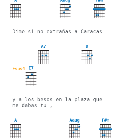
A
Aaug
F#m
X
X
Dime si no extrañas a Caracas
A7
D
X
X
E7
Esus4
y a los besos en la plaza que 
me dabas tu ,
A
Aaug
F#m
X
X