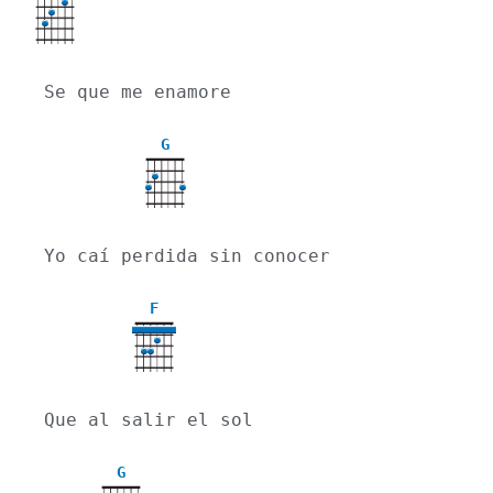
X
Se que me enamore
G
Yo caí perdida sin conocer
F
Que al salir el sol
G