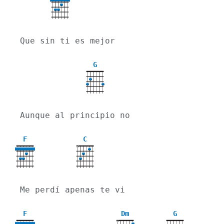
Que sin ti es mejor
G
Aunque al principio no
F
C
X
Me perdí apenas te vi
F
Dm
G