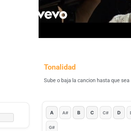
Tonalidad
Sube o baja la cancion hasta que sea
A
B
C
D
A#
C#
G#