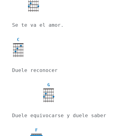
Se te va el amor.
C
X
Duele reconocer
G
Duele equivocarse y duele saber
F