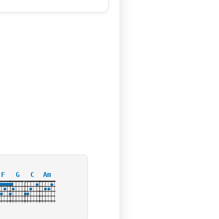
F
G
C
Am
X