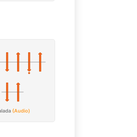
alada
(Audio)