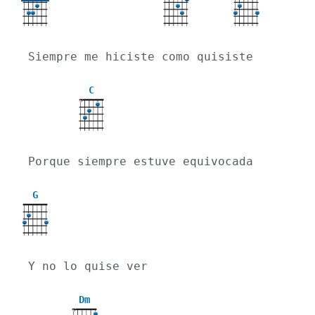
X
Siempre me hiciste como quisiste
C
X
Porque siempre estuve equivocada
G
Y no lo quise ver
Dm
X