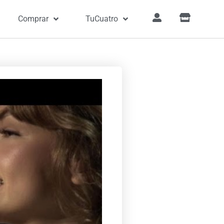
Comprar
TuCuatro
a
»
Canciones
»
Equivocada