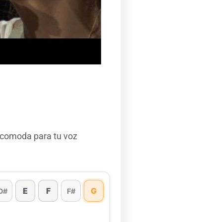
 comoda para tu voz
E
F
G
D#
F#