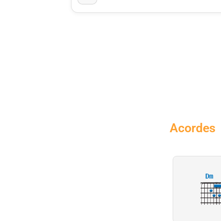
Acordes
Dm
X