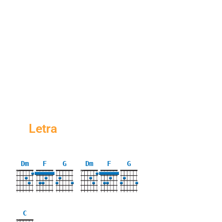
Letra
Dm
F
G
Dm
F
G
X
X
C