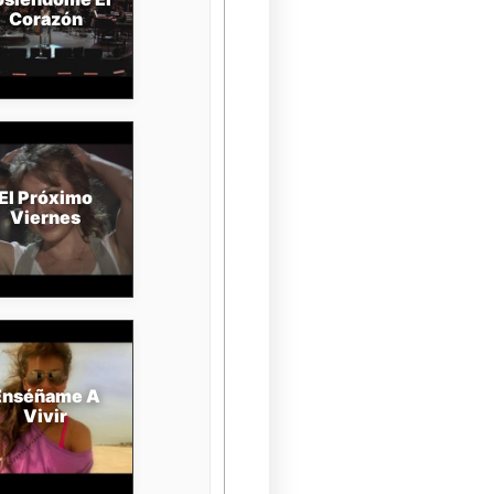
Corazón
El Próximo
Viernes
Enséñame A
Vivir