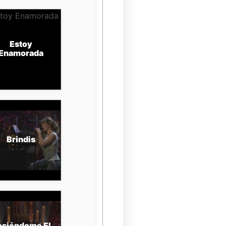
Estoy
Enamorada
Brindis
siéndome El