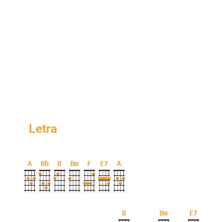
Letra
A
Bb
B
Bm
F
E7
A
B
Bm
E7