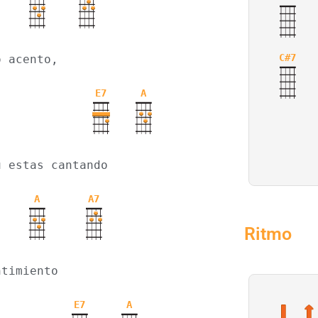
C#7
o acento,
E7
A
ú estas cantando
A
A7
Ritmo
ntimiento
E7
A