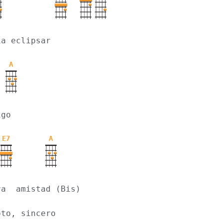
ia eclipsar
A
igo
E7
A
ra  amistad (Bis)
oto, sincero