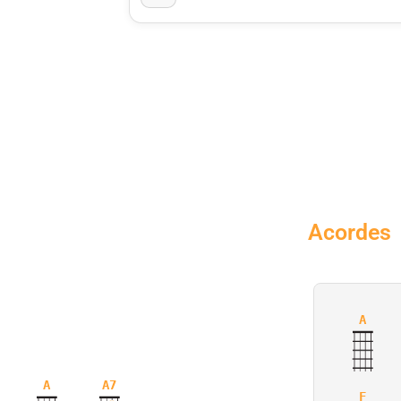
Acordes
A
A
A7
F