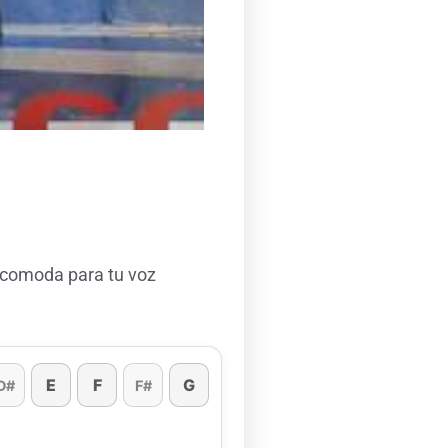
 comoda para tu voz
E
F
G
D#
F#