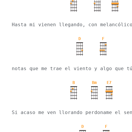
Hasta mi vienen llegando, con melancólic
D
F
notas que me trae el viento y algo que t
B
Bm
E7
Si acaso me ven llorando perdoname el se
D
F