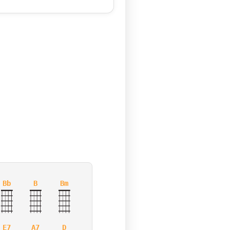
Bb
B
Bm
E7
A7
D