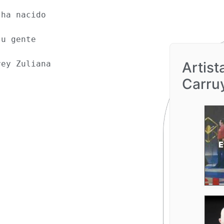
 ha nacido
su gente
Artist
rey Zuliana
Carru
E