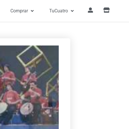
Comprar
TuCuatro
»
Canciones
»
Eterno amigo