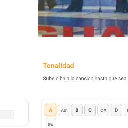
Tonalidad
Sube o baja la cancion hasta que sea
A
B
C
D
A#
C#
G#