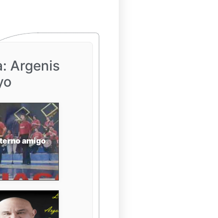
a: Argenis
yo
terno amigo