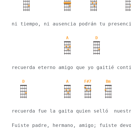
ni tiempo, ni ausencia podrán tu presenc
A
D
recuerda eterno amigo que yo gaitié cont
D
A
F#7
Bm
recuerda fue la gaita quien selló  nuest
Fuiste padre, hermano, amigo; fuiste dev