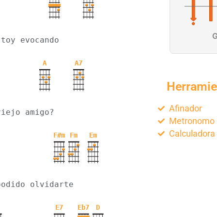
G
stoy evocando   
A
A7
Herramie
Afinador
viejo amigo?
Metronomo
Calculadora
F#m
Fm
Em
podido olvidarte
E7
Eb7
D