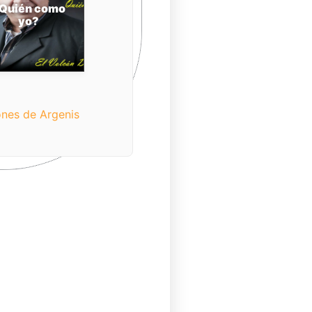
Quién como
yo?
nes de Argenis