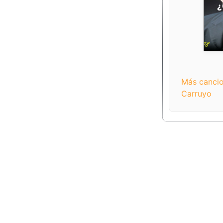
¿
Más cancio
Carruyo