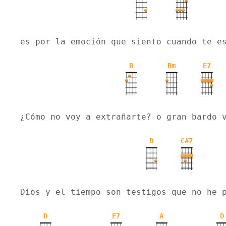
es por la emoción que siento cuando te e
B
Bm
E7
¿Cómo no voy a extrañarte? o gran bardo 
D
C#7
Dios y el tiempo son testigos que no he 
D
E7
A
D