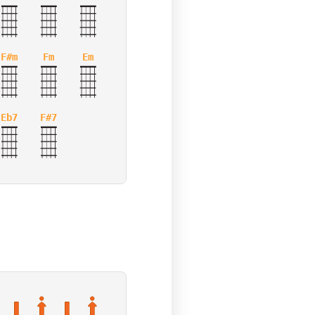
F#m
Fm
Em
Eb7
F#7