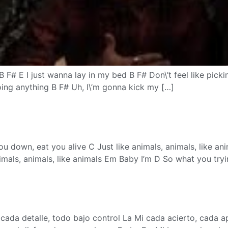
g B F# E I just wanna lay in my bed B F# Don\’t feel like pi
ing anything B F# Uh, I\’m gonna kick my […]
u down, eat you alive C Just like animals, animals, like a
nimals, animals, like animals Em Baby I’m D So what you try
 cada detalle, todo bajo control La Mi cada acierto, cada 