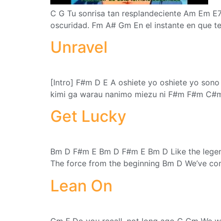
C G Tu sonrisa tan resplandeciente Am Em E
oscuridad. Fm A# Gm En el instante en que t
Unravel
[Intro] F#m D E A oshiete yo oshiete yo son
kimi ga warau nanimo miezu ni F#m F#m C#m 
Get Lucky
Bm D F#m E Bm D F#m E Bm D Like the legend
The force from the beginning Bm D We’ve co
Lean On
Gm F Do you recall, not long ago C Cm We w