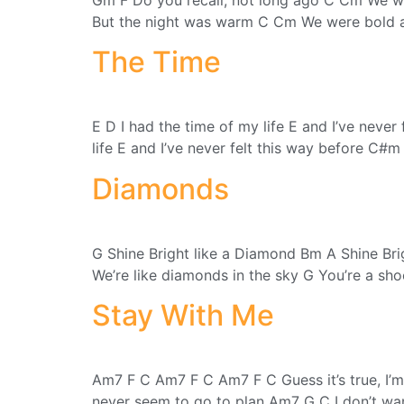
But the night was warm C Cm We were bold 
The Time
E D I had the time of my life E and I’ve never
life E and I’ve never felt this way before C#m
Diamonds
G Shine Bright like a Diamond Bm A Shine Brig
We’re like diamonds in the sky G You’re a sho
Stay With Me
Am7 F C Am7 F C Am7 F C Guess it’s true, I’m
never seem to go to plan Am7 G C I don’t want