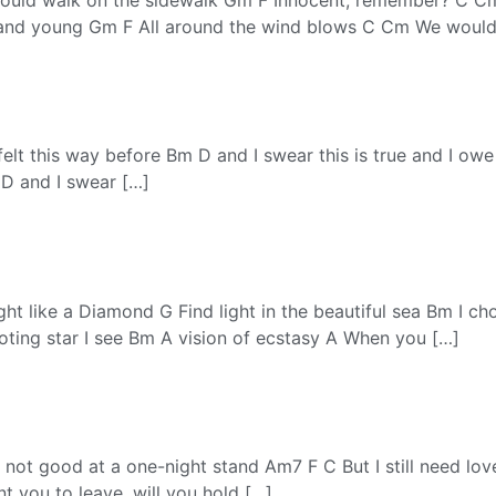
and young Gm F All around the wind blows C Cm We would
 felt this way before Bm D and I swear this is true and I ow
 D and I swear […]
ht like a Diamond G Find light in the beautiful sea Bm I c
oting star I see Bm A vision of ecstasy A When you […]
 not good at a one-night stand Am7 F C But I still need lo
 you to leave, will you hold […]