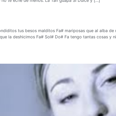
e no te eche de menos. La Tan guapa Si Dulce y […]
ondiditos tus besos malditos Fa# mariposas que al alba de
ue la deshicimos Fa# Sol# Do# Fa tengo tantas cosas y ni