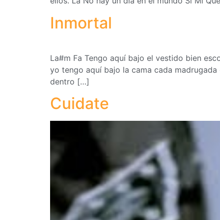
ellos. La No hay un día en el mundo Si Mi Qu
Inmortal
La#m Fa Tengo aquí bajo el vestido bien esc
yo tengo aquí bajo la cama cada madrugada q
dentro […]
Cuidate