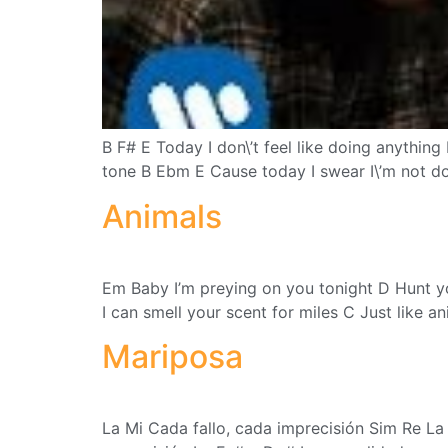
B F# E Today I don\’t feel like doing anythin
tone B Ebm E Cause today I swear I\’m not do
Animals
Em Baby I’m preying on you tonight D Hunt yo
I can smell your scent for miles C Just like a
Mariposa
La Mi Cada fallo, cada imprecisión Sim Re La