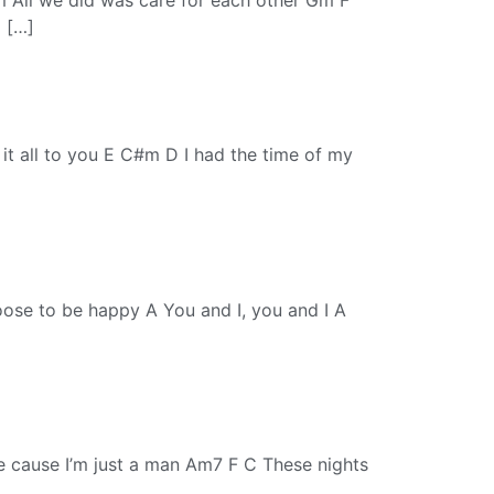
 […]
e it all to you E C#m D I had the time of my
hoose to be happy A You and I, you and I A
ve cause I’m just a man Am7 F C These nights