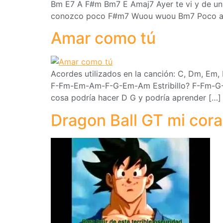
Bm E7 A F#m Bm7 E Amaj7 Ayer te vi y de una 
conozco poco F#m7 Wuou wuou Bm7 Poco a po
Amar como tú
Acordes utilizados en la canción: C, Dm, E
F-Fm-Em-Am-F-G-Em-Am Estribillo? F-Fm-G-Em
cosa podría hacer D G y podría aprender […]
Dragon Ball GT mi cor