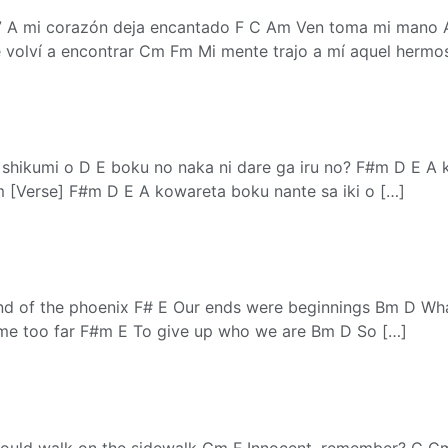
7 A mi corazón deja encantado F C Am Ven toma mi mano A#
e volví a encontrar Cm Fm Mi mente trajo a mí aquel herm
o shikumi o D E boku no naka ni dare ga iru no? F#m D E A
[Verse] F#m D E A kowareta boku nante sa iki o […]
 of the phoenix F# E Our ends were beginnings Bm D Wha
me too far F#m E To give up who we are Bm D So […]
ould walk on the sidewalk Gm F Innocent, remember? C Cm