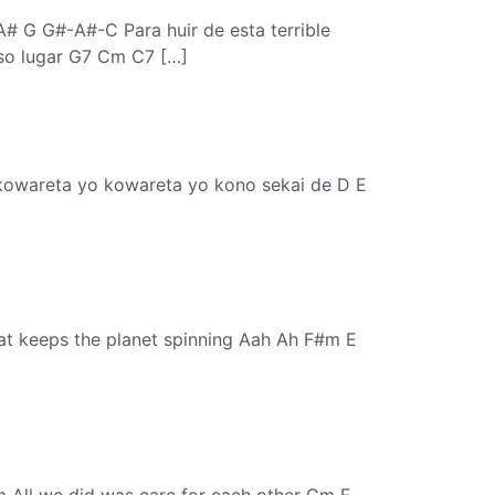
 G G#-A#-C Para huir de esta terrible
oso lugar G7 Cm C7 […]
 kowareta yo kowareta yo kono sekai de D E
t keeps the planet spinning Aah Ah F#m E
 All we did was care for each other Gm F