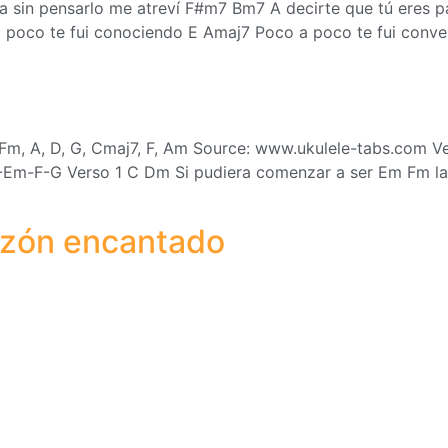
sin pensarlo me atreví F#m7 Bm7 A decirte que tú eres par
co te fui conociendo E Amaj7 Poco a poco te fui conven
m, Fm, A, D, G, Cmaj7, F, Am Source: www.ukulele-tabs.c
-F-G Verso 1 C Dm Si pudiera comenzar a ser Em Fm la m
azón encantado