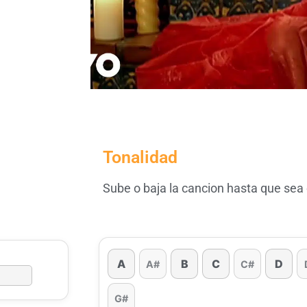
Tonalidad
Sube o baja la cancion hasta que sea
A
B
C
D
A#
C#
G#