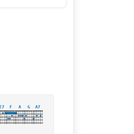
E7
F
A
G
A7
X
X