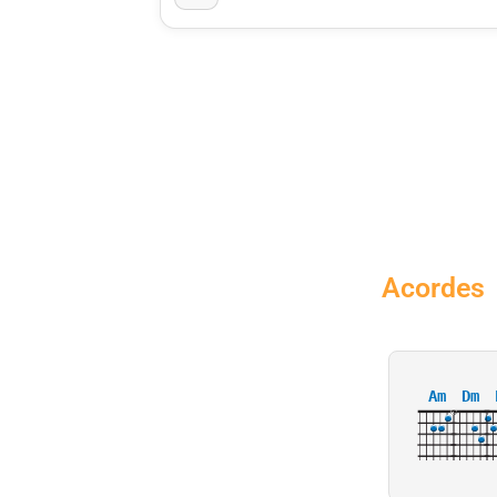
Acordes
Am
Dm
X