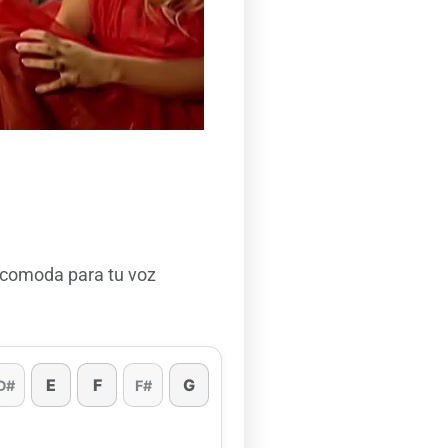
 comoda para tu voz
E
F
G
D#
F#