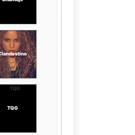
Clandestino
TQG