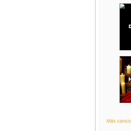
D
Más cancio