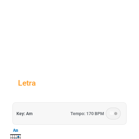
Letra
🥁
Key: Am
Tempo: 170 BPM
Am