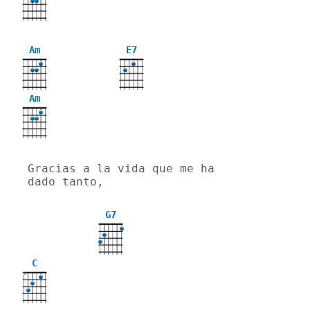
Am
E7
Am
Gracias a la vida que me ha 
dado tanto,
G7
C
X