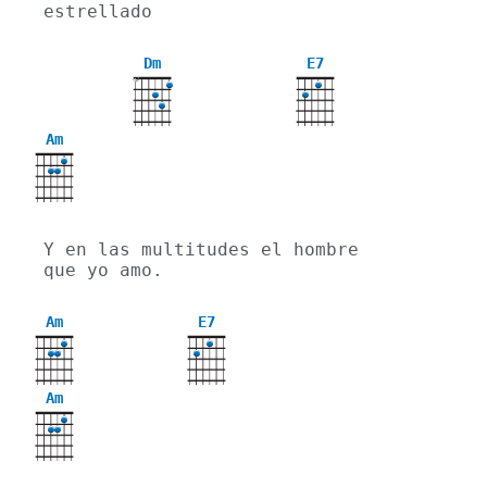
estrellado
Dm
E7
X
Am
Y en las multitudes el hombre 
que yo amo.
Am
E7
Am