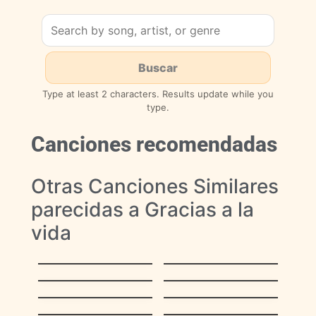
Type at least 2 characters. Results update while you
type.
Canciones recomendadas
Otras Canciones Similares
parecidas a Gracias a la
vida
La Bikina
Ciudad Bolívar
Sombras en los
Son Chispitas
Médanos
Rosario
Epa Isidoro
La Bikina
Ansiedad