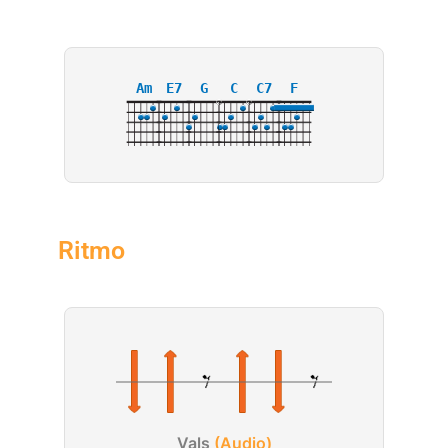
Am
E7
G
C
C7
F
X
X
Ritmo
Vals
(Audio)