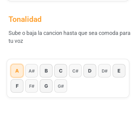
Tonalidad
Sube o baja la cancion hasta que sea comoda para
tu voz
A
B
C
D
E
A#
C#
D#
F
G
F#
G#