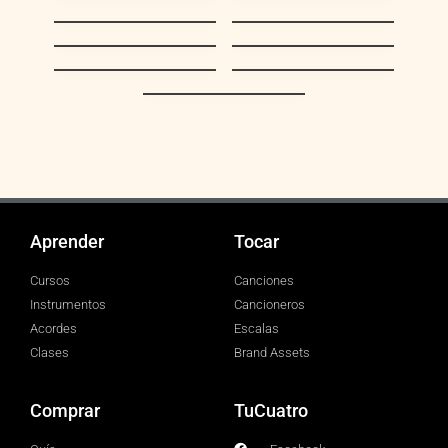
Preciosa Merideña
Venezuela
(Mujer Meridena)
Crepúsculo
Juramento
Coriano
Como llora una
Playon Veleño
estrella
Con Tu Recuerdo
Aprender
Tocar
Cursos
Canciones
Instrumentos
Cancioneros
Acordes
Escalas
Clases
Brand Assets
Comprar
TuCuatro