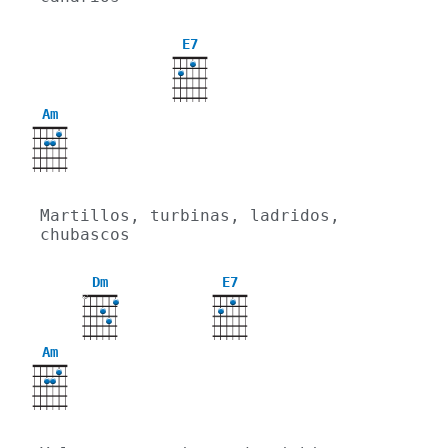
E7
Am
Martillos, turbinas, ladridos, 
chubascos
Dm
E7
X
Am