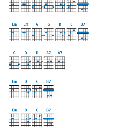
X
X
Em
Em
G
G
D
C
B7
X
X
G
D
D
A7
A7
X
X
X
X
Em
D
C
B7
X
X
Em
D
C
B7
X
X