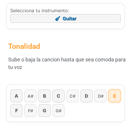
Selecciona tu instrumento:
Guitar
Tonalidad
Sube o baja la cancion hasta que sea comoda para
tu voz
A
B
C
D
E
A#
C#
D#
F
G
F#
G#