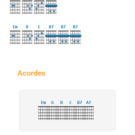
X
X
Em
D
C
B7
B7
B7
X
X
Acordes
Em
G
D
C
B7
A7