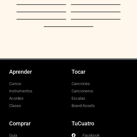
Déjate Querer
Zumba que Zumba
Florentino y El
El Aguacero
Diablo
Mi mujer es caña
Apure en un viaje
dulce Aquiles
El motivo de mi
Machado
canto
Aprender
Tocar
Cursos
Canciones
Instrumentos
Cancioneros
Acordes
Escalas
Clases
Brand Assets
Comprar
TuCuatro
Guía
Facebook