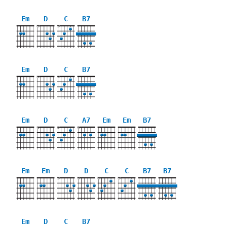
Em
D
C
B7
X
X
Em
D
C
B7
X
X
Em
D
C
A7
Em
Em
B7
X
X
X
Em
Em
D
D
C
C
B7
B7
X
X
X
X
Em
D
C
B7