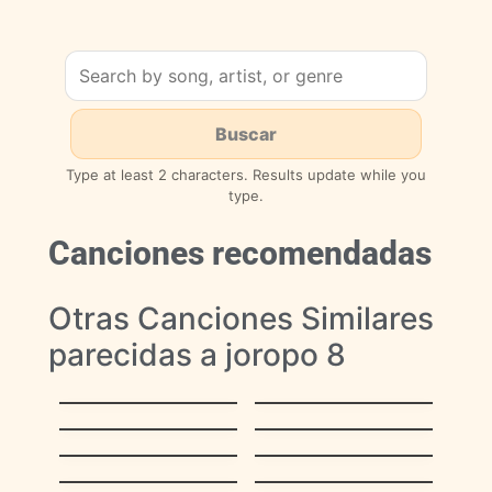
Type at least 2 characters. Results update while you
type.
Canciones recomendadas
Otras Canciones Similares
parecidas a joropo 8
Linda, Bonita y
Pajarillo Verde
Hermosa
Llanerísima –
Alma Llanera
Pajarillo
Es que te quiero
Fiesta en Elorza
El Gavilán
Estoy Contigo