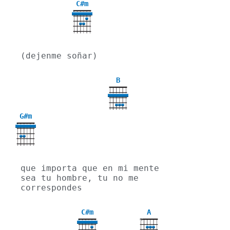
C#m
4
(dejenme soñar)
B
G#m
4
que importa que en mi mente 
sea tu hombre, tu no me 
correspondes
C#m
A
X
4