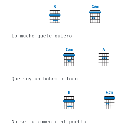
B
G#m
4
Lo mucho quete quiero
C#m
A
X
4
Que soy un bohemio loco
B
G#m
4
No se lo comente al pueblo