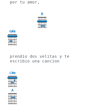
por tu amor,
B
G#m
4
prendio dos velitas y te 
escribio una cancion
C#m
4
A
X