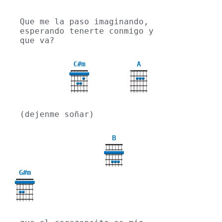
Que me la paso imaginando, 
esperando tenerte conmigo y 
que va?
C#m
A
X
4
(dejenme soñar)
B
G#m
4