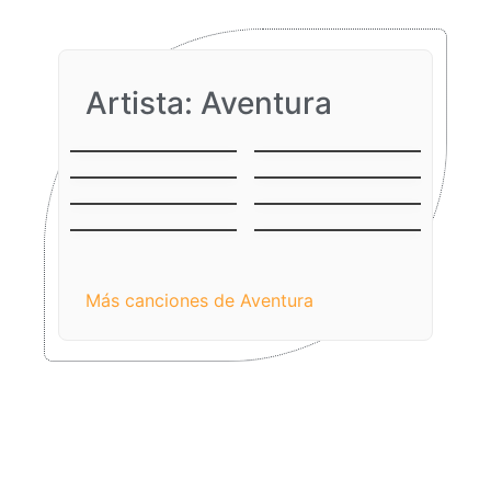
Artista: Aventura
Su Veneno
El Malo
El Perdedor
La Boda
Me Extrañaras
Los Infieles
Mañana
Mi Corazoncito
Obsesion
Más canciones de Aventura