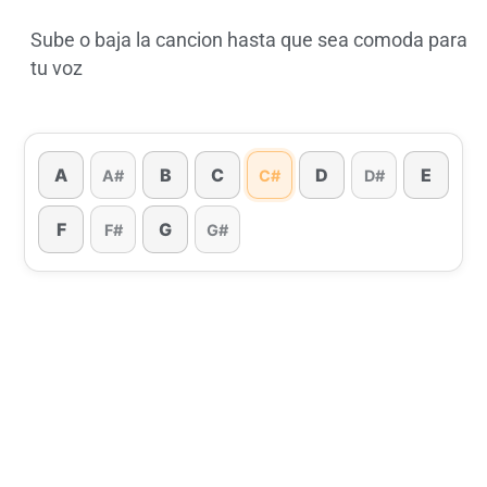
Sube o baja la cancion hasta que sea comoda para
tu voz
A
B
C
D
E
A#
C#
D#
F
G
F#
G#