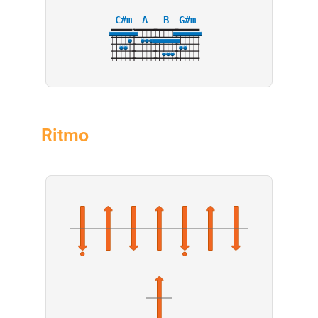
C#m
A
B
G#m
X
4
4
Ritmo