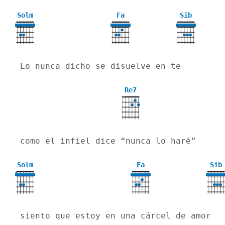
Solm
Fa
Sib
3
Lo nunca dicho se disuelve en te
Re7
X
como el infiel dice “nunca lo haré”
Solm
Fa
Sib
3
siento que estoy en una cárcel de amor