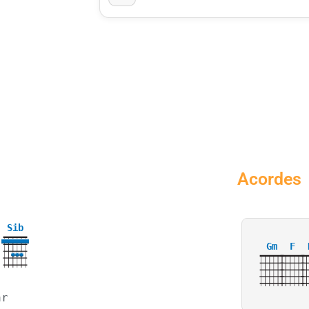
Acordes
Sib
Gm
F
ar