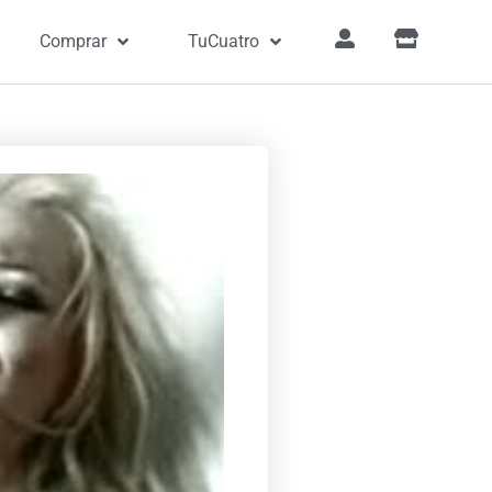
Comprar
TuCuatro
nciones
»
Muñeca de trapo