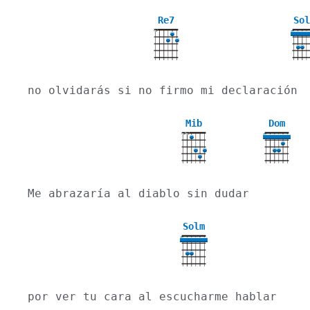
Re7
Sol
X
3
no olvidarás si no firmo mi declaración
Mib
Dom
X
X
3
Me abrazaría al diablo sin dudar
Solm
3
por ver tu cara al escucharme hablar