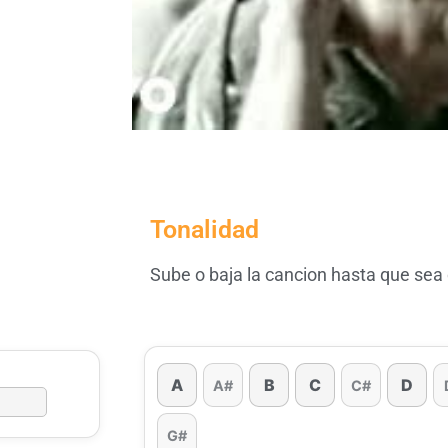
Tonalidad
Sube o baja la cancion hasta que sea
A
B
C
D
A#
C#
G#