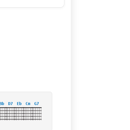
Bb
D7
Eb
Cm
G7