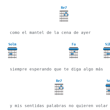
Re7
X
como el mantel de la cena de ayer
Solm
Fa
Si
3
siempre esperando que te diga algo más
Re7
S
X
3
y mis sentidas palabras no quieren volar