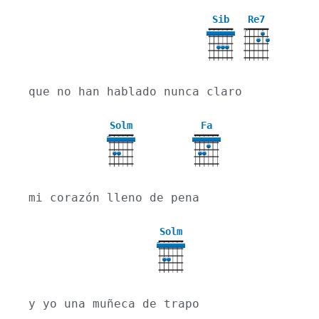
Sib
Re7
X
que no han hablado nunca claro
Solm
Fa
3
mi corazón lleno de pena
Solm
3
y yo una muñeca de trapo