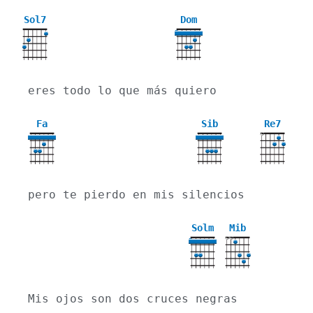
Sol7
Dom
3
eres todo lo que más quiero
Fa
Sib
Re7
X
pero te pierdo en mis silencios
Solm
Mib
X
X
3
Mis ojos son dos cruces negras