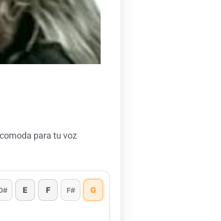
 comoda para tu voz
E
F
G
D#
F#