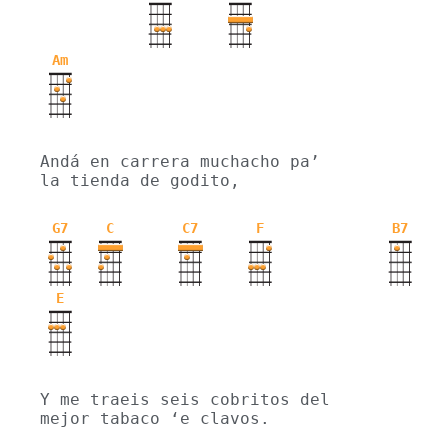
Am
Andá en carrera muchacho pa’ 
la tienda de godito,
G7
C
C7
F
B7
E
Y me traeis seis cobritos del 
mejor tabaco ‘e clavos.