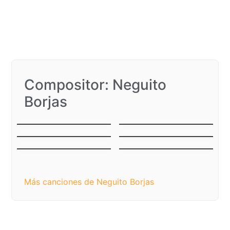
Compositor: Neguito
Borjas
Sin Rencor
Gaita Onomatopeyica
No la para nadie
Amor del bueno
Punta Icotea
Nunca Te Dejaré Ir
Más canciones de Neguito Borjas