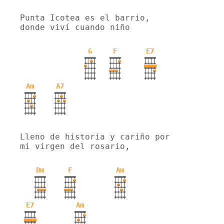
Punta Icotea es el barrio, 
donde viví cuando niño
G
F
E7
Am
A7
Lleno de historia y cariño por 
mi virgen del rosario,
Dm
F
Am
E7
Am