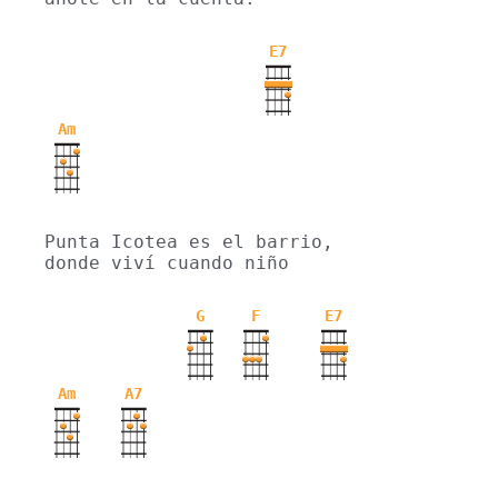
E7
Am
Punta Icotea es el barrio, 
donde viví cuando niño
G
F
E7
Am
A7