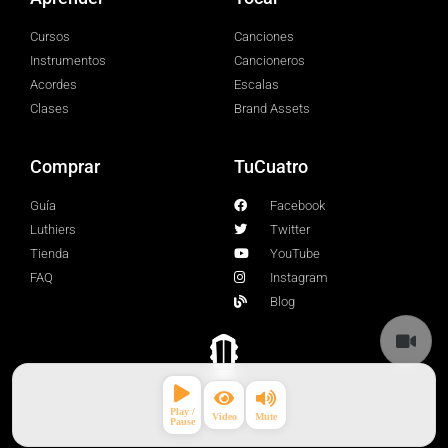
Cursos
Canciones
Instrumentos
Cancioneros
Acordes
Escalas
Clases
Brand Assets
Comprar
TuCuatro
Guía
Facebook
Luthiers
Twitter
Tienda
YouTube
FAQ
Instagram
Blog
© 2026 TuCuatro Corp. All rights Reserved.