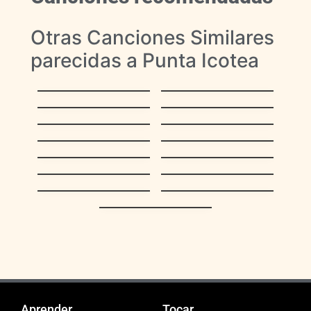
Otras Canciones Similares
parecidas a Punta Icotea
Aquel Zuliano
Vivo
Gaita
Sin Rencor
Onomatopeyica
Amparito
Pa’ que Luis
La Moza
El Negrito Fullero
La Negra del
18 de Noviembre
Tamunangue
La voy a tocar a pie
La Restinga
Fiesta decembrina
Huele a Navidad
Sentimiento
Nacional
Aprender
Tocar