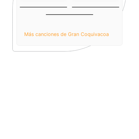
Tamborera No. 9
Punta Icotea
(San Benito)
Nunca Te Dejaré Ir
Más canciones de Gran Coquivacoa