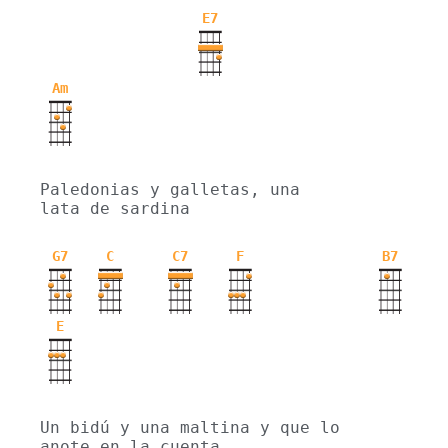
E7
Am
Paledonias y galletas, una 
lata de sardina
G7
C
C7
F
B7
E
Un bidú y una maltina y que lo 
anote en la cuenta.