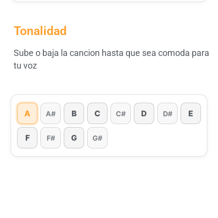
Tonalidad
Sube o baja la cancion hasta que sea comoda para
tu voz
A
B
C
D
E
A#
C#
D#
F
G
F#
G#