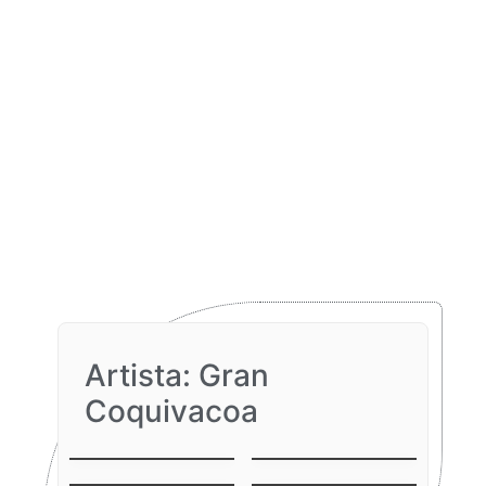
Artista: Gran
Coquivacoa
Gaita
Sin Rencor
Onomatopeyica
No la para nadie
Amor del bueno