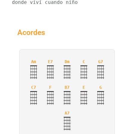
donde viví cuando niño
Acordes
Am
E7
Dm
C
G7
C7
F
B7
E
G
A7