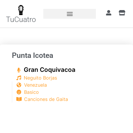
TuCuatro
Portada
»
Canciones
»
Punta Icotea
Punta Icotea
Gran Coquivacoa
Neguito Borjas
Venezuela
Basico
Canciones de Gaita