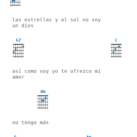
las estrellas y el sol no soy 
un dios
G7
C
X
así como soy yo te ofrezco mi 
amor
Am
no tengo más