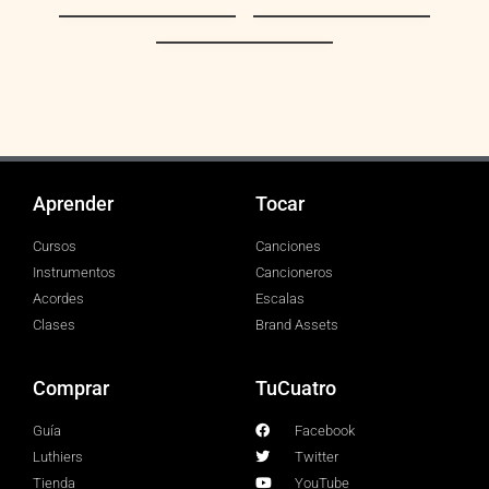
Tejiendo
La Copa Rota
Motivos
Aprender
Tocar
Cursos
Canciones
Instrumentos
Cancioneros
Acordes
Escalas
Clases
Brand Assets
Comprar
TuCuatro
Guía
Facebook
Luthiers
Twitter
Tienda
YouTube