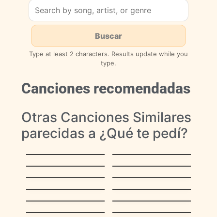
Type at least 2 characters. Results update while you
type.
Canciones recomendadas
Otras Canciones Similares
parecidas a ¿Qué te pedí?
Sin Ti
Motivos
Historia de un
Tu me
Amor
acostumbraste
Extraños en la
Todo me gusta de
noche
ti
Contigo aprendi
Sabor a mi
Qué vale más
Besame Mucho
Reloj
Desesperanza