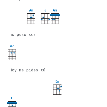
Am
G
Gm
3
no puso ser 
A7
X
Hoy me pides tú
Dm
X
F