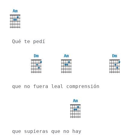
Am
Qué te pedí
Dm
Am
Dm
X
X
que no fuera leal comprensión
Am
que supieras que no hay