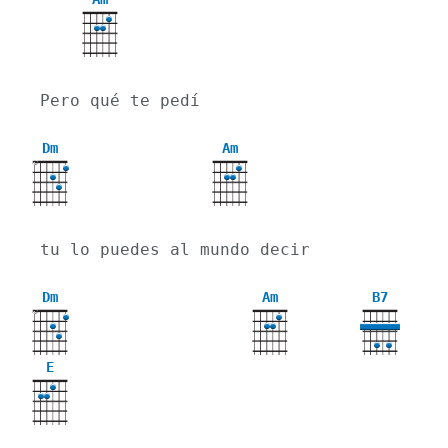
Pero qué te pedí
Dm
Am
X
tu lo puedes al mundo decir
Dm
Am
B7
X
E