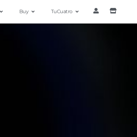
Buy
TuCuatro