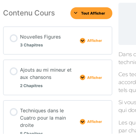
Contenu Cours
Tout Afficher
Nouvelles Figures
Afficher
3 Chapitres
Dans c
techni
Ajouts au mi mineur et
Ces te
aux chansons
Afficher
accord
2 Chapitres
tels qu
Si vou
qui do
Techniques dans le
Cuatro pour la main
Les qu
Afficher
droite
par ch
5 Chapitres