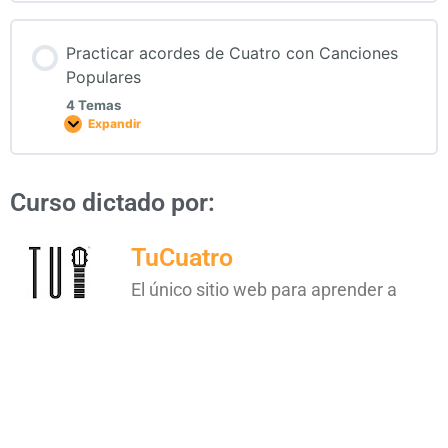
Practicar acordes de Cuatro con Canciones
Populares
4 Temas
Expandir
Curso dictado por:
TuCuatro
El único sitio web para aprender a
tocar el Cuatro en línea. Cursos
gratuitos, lecciones y acceso a
profesores y músicos profesionales.
Visita
TuCuatro
para conocer más.