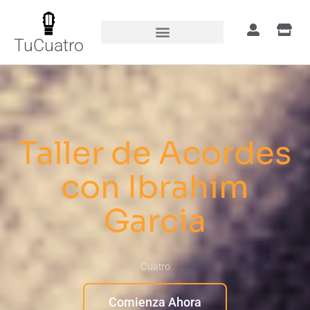
TuCuatro
Taller de Acordes
con Ibrahim
Garcia
Cuatro
Comienza Ahora