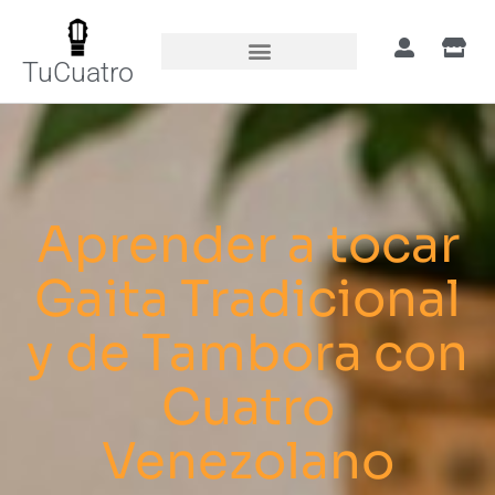
TuCuatro
Aprender a tocar
Gaita Tradicional
y de Tambora con
Cuatro
Venezolano