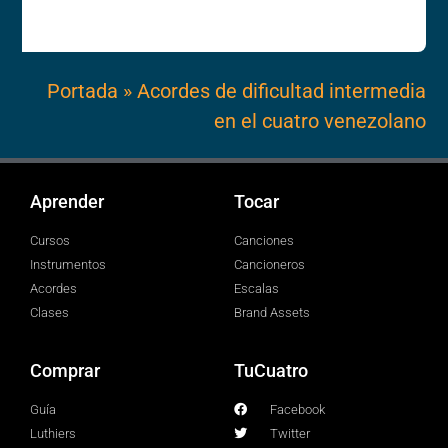
Portada
»
Acordes de dificultad intermedia
en el cuatro venezolano
Aprender
Tocar
Cursos
Canciones
Instrumentos
Cancioneros
Acordes
Escalas
Clases
Brand Assets
Comprar
TuCuatro
Guía
Facebook
Luthiers
Twitter