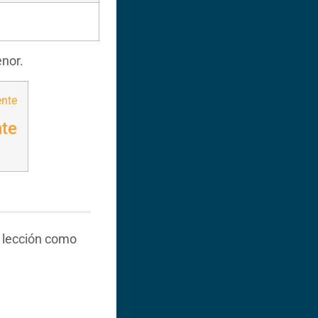
menor.
nte
 lección como