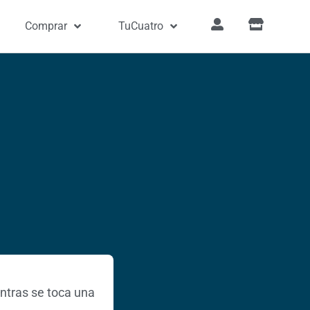
Comprar
TuCuatro
ntras se toca una