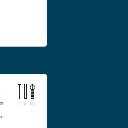
l
es
cer